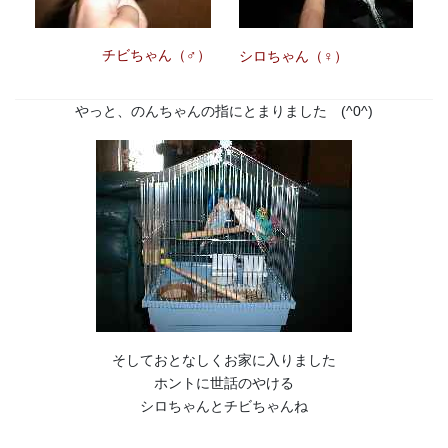
チビちゃん（♂）
シロちゃん（♀）
やっと、のんちゃんの指にとまりました (^0^)
そしておとなしくお家に入りました
ホントに世話のやける
シロちゃんとチビちゃんね