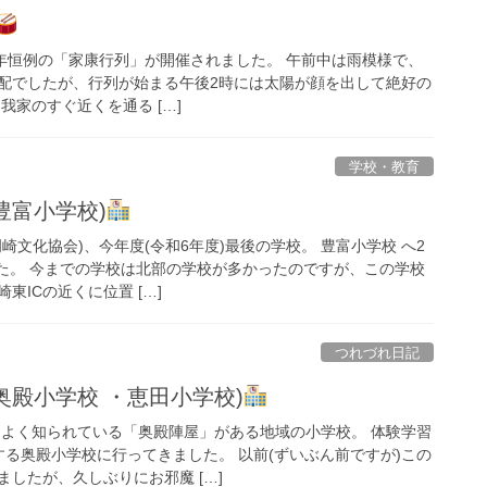
、 毎年恒例の「家康行列」が開催されました。 午前中は雨模様で、
配でしたが、行列が始まる午後2時には太陽が顔を出して絶好の
我家のすぐ近くを通る […]
学校・教育
豊富小学校)
崎文化協会)、今年度(令和6年度)最後の学校。 豊富小学校 へ2
した。 今までの学校は北部の学校が多かったのですが、この学校
東ICの近くに位置 […]
つれづれ日記
奥殿小学校 ・恵田小学校)
てよく知られている「奥殿陣屋」がある地域の小学校。 体験学習
する奥殿小学校に行ってきました。 以前(ずいぶん前ですが)この
したが、久しぶりにお邪魔 […]