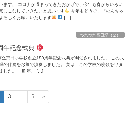
います。 コロナが収まってきたおかげで、今年も春からいろい
気にこなしていきたいと思います
今年もどうぞ、『のんちゃ
よろしくお願いいたします
[…]
つれづれ箏日記（２）
0周年記念式典
 岡崎市立恵田小学校創立150周年記念式典が開催されました。 この式
唱の伴奏をお箏で演奏しました。 実は、この学校の校歌をワタ
した。 一昨年、 […]
固
固
固
2
3
…
6
»
定
定
定
ペ
ペ
ペ
ー
ー
ー
ジ
ジ
ジ