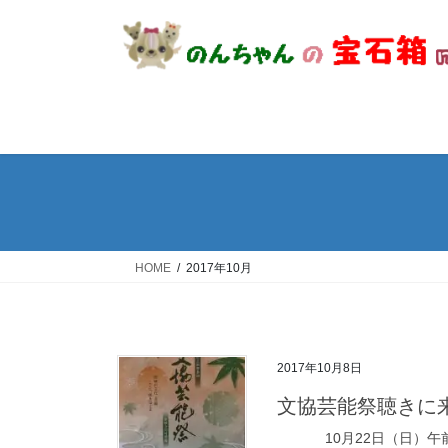
コ
ナ
ン
ビ
テ
ゲ
ン
ー
ツ
シ
へ
ョ
ス
ン
キ
に
ッ
移
プ
動
HOME
2017年10月
2017年10月8日
文協芸能祭聴きに来
10月22日（日）午前9