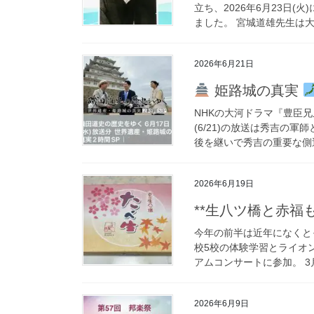
立ち、2026年6月23日
ました。 宮城道雄先生は大
2026年6月21日
姫路城の真実
NHKの大河ドラマ『豊臣
(6/21)の放送は秀吉の
後を継いで秀吉の重要な側近
2026年6月19日
**生八ツ橋と赤福も
今年の前半は近年になくと
校5校の体験学習とライオ
アムコンサートに参加。 3
2026年6月9日