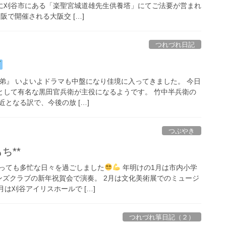
(火)に刈谷市にある「楽聖宮城道雄先生供養塔」にてご法要が営まれ
阪で開催される大阪交 […]
つれづれ日記
兄弟』 いよいよドラマも中盤になり佳境に入ってきました。 今日
軍師として有名な黒田官兵衛が主役になるようです。 竹中半兵衛の
となる訳で、今後の放 […]
つぶやき
ち**
っても多忙な日々を過ごしました
年明けの1月は市内小学
ンズクラブの新年祝賀会で演奏。 2月は文化美術展でのミュージ
月は刈谷アイリスホールで […]
つれづれ箏日記（２）