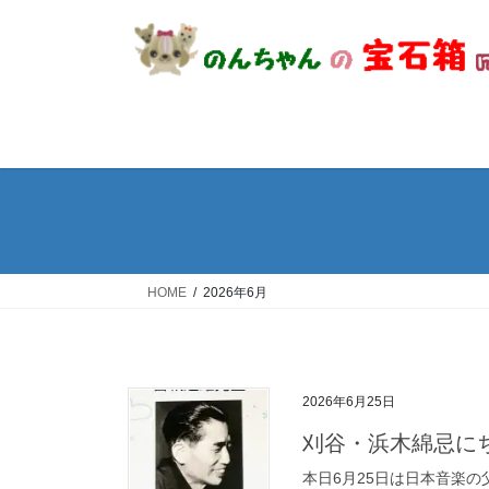
コ
ナ
ン
ビ
テ
ゲ
ン
ー
ツ
シ
へ
ョ
ス
ン
キ
に
ッ
移
プ
動
HOME
2026年6月
2026年6月25日
刈谷・浜木綿忌に
本日6月25日は日本音楽