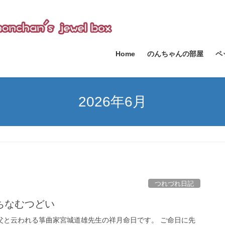
Home
のんちゃんの部屋
ペ
2026年6月
つれづれ日記
ちなむつどい
の父と云われる箏曲家宮城道雄先生の祥月命日です。 ご命日に先