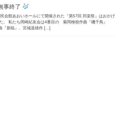
 無事終了
岡崎市民会館あおいホールにて開催された『第57回 邦楽祭』はおかげ
た。 私たち岡崎紀友会は4番目の 菊岡検校作曲『磯千鳥』
曲『新暁』、宮城道雄作 […]