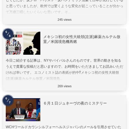
と思っていましたが、欧州では驚くような変化が起こっていることが分かっ
て万歳三唱したいくらいな思いです。そ...
245 views
6
8
メキシコ初の女性大統領(左派)麻薬カルテル放
置／米国境危機再燃
今日ご紹介する記事は、NYサバイバルさんのものです。世界の動きを知る
うえで貴重な投稿だと思いますので、お時間をいただきましてお読みいただ
ければ幸いです。 エコノミスト誌の表紙が的中⁉︎メキシコ初の女性大統領
(左派)麻薬カルテル放置／米国境危...
269 views
6
7
６月１日ジュネーヴの夜のミステリー
WCHワールドカウンシルフォーヘルスジャパンのメールを引用させていた