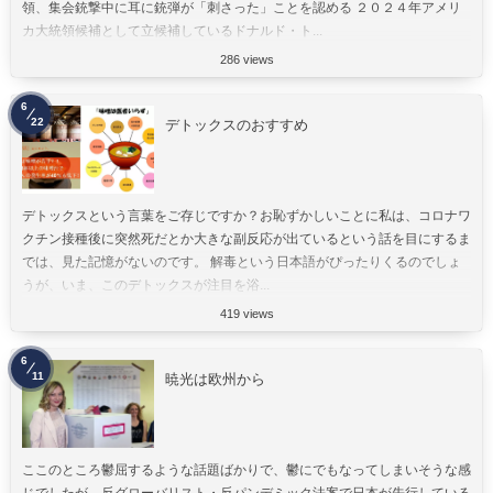
領、集会銃撃中に耳に銃弾が「刺さった」ことを認める ２０２４年アメリ
カ大統領候補として立候補しているドナルド・ト...
286 views
6
22
デトックスのおすすめ
デトックスという言葉をご存じですか？お恥ずかしいことに私は、コロナワ
クチン接種後に突然死だとか大きな副反応が出ているという話を目にするま
では、見た記憶がないのです。 解毒という日本語がぴったりくるのでしょ
うが、いま、このデトックスが注目を浴...
419 views
6
11
暁光は欧州から
ここのところ鬱屈するような話題ばかりで、鬱にでもなってしまいそうな感
じでしたが、反グローバリスト・反パンデミック法案で日本が先行している