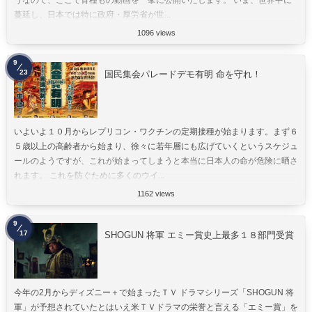
蔓延し、日本では特に政府・厚労省が世...
1096 views
9
23
国民集会パレードデモ有明 命を守れ！
いよいよ１０月からレプリコン・ワクチンの定期接種が始まります。まず６
５歳以上の高齢者から始まり、徐々に若年層にも広げていくというスケジュ
ールのようですが、これが始まってしまうと本当に日本人の命が危険に晒さ
れます。 これを防ぐために多くのウイ...
1162 views
9
17
SHOGUN 将軍 エミー賞史上最多１８部門受賞
今年の2月からディズニー＋で始まったＴＶ ドラマシリーズ「SHOGUN 将
軍」が予想されていたとはいえ米ＴＶドラマの栄誉と言える「エミー賞」を