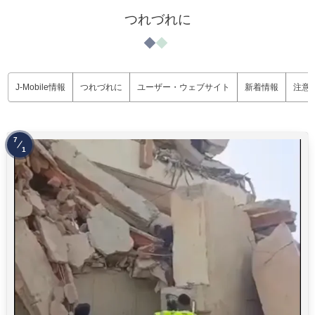
つれづれに
J-Mobile情報
つれづれに
ユーザー・ウェブサイト
新着情報
注意
7
1