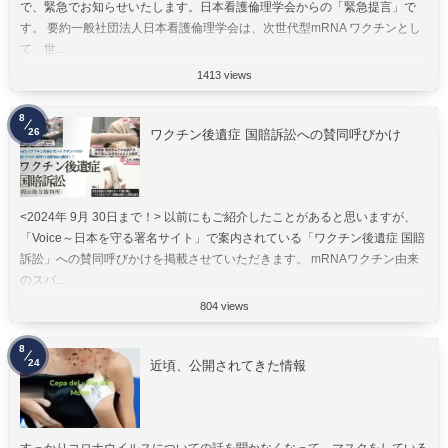
で、緊急でお知らせいたします。日本看護倫理学会からの「緊急提言」で
す。 要約一般社団法人日本看護倫理学会は、次世代型mRNA ワクチンとし
て、世...
1413 views
8
26
ワクチン後遺症 国賠訴訟への賛同呼びかけ
<2024年 9月 30日まで！> 以前にもご紹介したことがあると思いますが、
「Voice～日本を守る署名サイト」で案内されている「ワクチン後遺症 国賠
訴訟」への賛同呼びかけを掲載させていただきます。 mRNAワクチン由来
のスパ...
804 views
8
24
近頃、公開されてきた情報
すっかりコロナウイルスについての話を聞かなくなって、マスクをしている