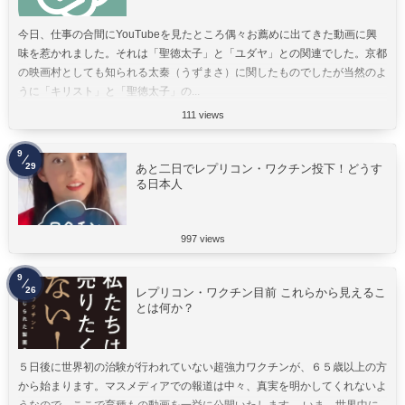
今日、仕事の合間にYouTubeを見たところ偶々お薦めに出てきた動画に興
味を惹かれました。それは「聖徳太子」と「ユダヤ」との関連でした。京都
の映画村としても知られる太秦（うずまさ）に関したものでしたが当然のよ
うに「キリスト」と「聖徳太子」の...
111 views
9
29
あと二日でレプリコン・ワクチン投下！どうす
る日本人
997 views
9
26
レプリコン・ワクチン目前 これらから見えるこ
とは何か？
５日後に世界初の治験が行われていない超強力ワクチンが、６５歳以上の方
から始まります。マスメディアでの報道は中々、真実を明かしてくれないよ
うなので、ここで育種もの動画を一挙に公開いたします。 いま、世界中に