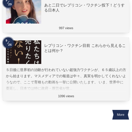
9
29
あと二日でレプリコン・ワクチン投下！どうす
る日本人
997 views
9
26
レプリコン・ワクチン目前 これらから見えるこ
とは何か？
５日後に世界初の治験が行われていない超強力ワクチンが、６５歳以上の方
から始まります。マスメディアでの報道は中々、真実を明かしてくれないよ
うなので、ここで育種もの動画を一挙に公開いたします。 いま、世界中に
蔓延し、日本では特に政府・厚労省が世...
1096 views
More