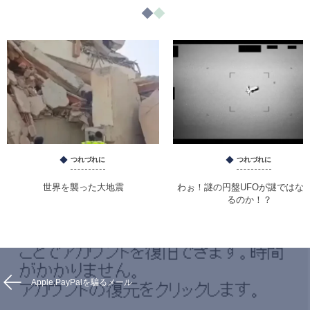
つれづれに
つれづれに
世界を襲った大地震
わぉ！謎の円盤UFOが謎ではな
るのか！？
Apple,PayPalを騙るメール