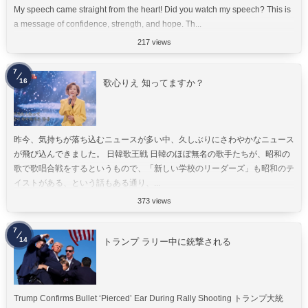
My speech came straight from the heart! Did you watch my speech? This is
a message of confidence, strength, and hope. Th...
217 views
7
16
歌心りえ 知ってますか？
昨今、気持ちが落ち込むニュースが多い中、久しぶりにさわやかなニュース
が飛び込んできました。 日韓歌王戦 日韓のほぼ無名の歌手たちが、昭和の
歌で歌唱合戦をするというもので、「新しい学校のリーダーズ」も昭和のテ
イストがある、という話もある通り、...
373 views
7
14
トランプ ラリー中に銃撃される
Trump Confirms Bullet ‘Pierced’ Ear During Rally Shooting トランプ大統