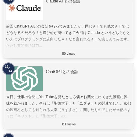
23
Claude AI との会話
前回 ChatGPT AIとの会話を行ってみましたが、同じＡＩでも他のＡＩでは
どうなるのだろう？と遊び心が湧いてきて今回は Claude というどちらかと
いえばプログラミングに志向したＡＩだと言われるＡＩで楽しんでみます。
ただし質問事項は前...
80 views
12
14
ChatGPTとの会話
今日、仕事の合間にYouTubeを見たところ偶々お薦めに出てきた動画に興
味を惹かれました。それは「聖徳太子」と「ユダヤ」との関連でした。京都
の映画村としても知られる太秦（うずまさ）に関したものでしたが当然のよ
うに「キリスト」と「聖徳太子」の...
111 views