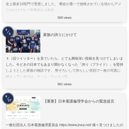
史上最多18部門で受賞しました。 番組が週一で放映されている頃からアメ
リカだけでなく世界的な人気作...
669 views
9
5
家族の誇りにかけて
Ｘ（旧ツイッター）を見ていたら、とても興味深い投稿を見つけてしまいま
した。今どきの日本でもあまり聞かなくなった「誇り（プライド）」を堅持
しようとした家族の物語です。 勢ぞろいして誇らしい笑顔で一枚の写真に
納まっているのは、ティム・ウォルツ氏...
961 views
8
27
【重要】日本看護倫理学会からの緊急提言
一般社団法人 日本看護倫理委員会 https://www.jnea.net/ 偶々見つけましたの