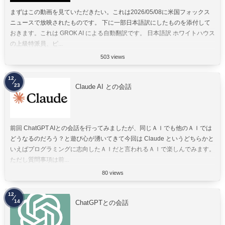
まずはこの動画を見ていただきたい。これは2026/05/08に米国フォックス
ニュースで放映されたものです。 下に一部日本語訳にしたものを添付して
おきます。これは GROK AI による自動翻訳です。 日本語訳 ホワイトハウス
の上級特派員、ピ...
503 views
12
23
Claude AI との会話
前回 ChatGPT AIとの会話を行ってみましたが、同じＡＩでも他のＡＩでは
どうなるのだろう？と遊び心が湧いてきて今回は Claude というどちらかと
いえばプログラミングに志向したＡＩだと言われるＡＩで楽しんでみます。
ただし質問事項は前...
80 views
12
14
ChatGPTとの会話