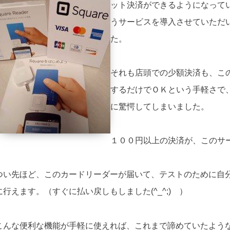
ット決済ができるようになって
うサービスを導入させていただ
た。
それも店頭での少額決済も、こ
するだけでＯＫという手軽さで
に驚愕してしまいました。
１００円以上の決済が、このサ
つい先ほど、このカードリーダーが届いて、テストのために自
に行えます。（すぐに払い戻しもしました(^_^;) ）
こんな便利な機能が手軽に使えれば、これまで諦めていたよう