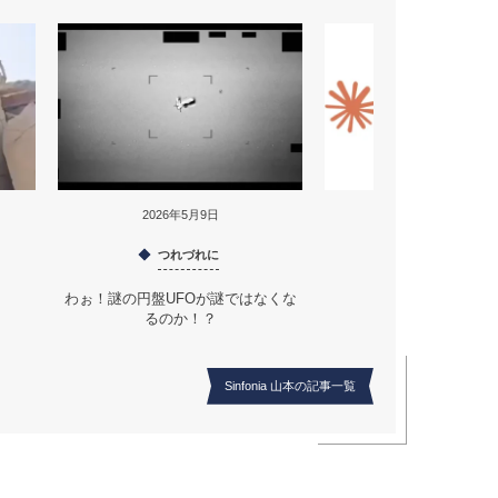
2026年5月9日
2025年12月23日
つれづれに
つれづれに
わぉ！謎の円盤UFOが謎ではなくな
Claude AI との
るのか！？
Sinfonia 山本の記事一覧