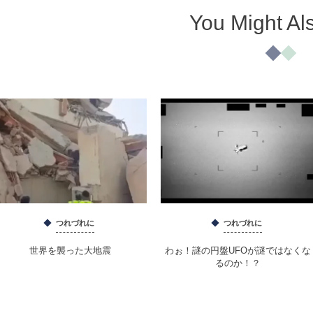
You Might Al
つれづれに
つれづれに
世界を襲った大地震
わぉ！謎の円盤UFOが謎ではなくな
るのか！？