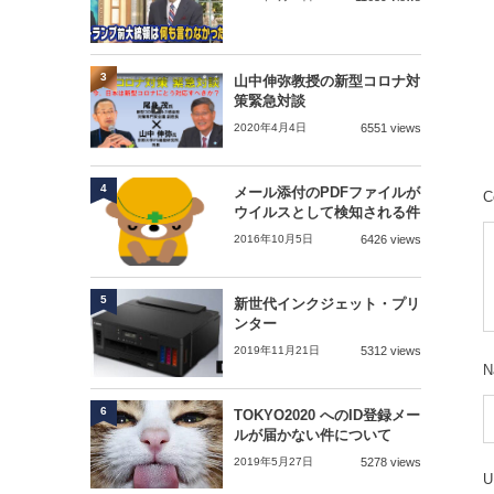
3
山中伸弥教授の新型コロナ対
策緊急対談
2020年4月4日
6551 views
4
メール添付のPDFファイルが
C
ウイルスとして検知される件
2016年10月5日
6426 views
5
新世代インクジェット・プリ
ンター
2019年11月21日
5312 views
N
6
TOKYO2020 へのID登録メー
ルが届かない件について
2019年5月27日
5278 views
U