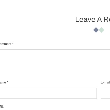
Leave A R
omment
*
ame
*
E-mail
RL