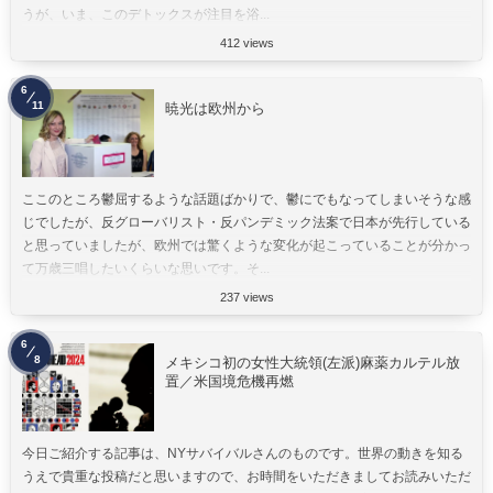
うが、いま、このデトックスが注目を浴...
412 views
6
11
暁光は欧州から
ここのところ鬱屈するような話題ばかりで、鬱にでもなってしまいそうな感
じでしたが、反グローバリスト・反パンデミック法案で日本が先行している
と思っていましたが、欧州では驚くような変化が起こっていることが分かっ
て万歳三唱したいくらいな思いです。そ...
237 views
6
8
メキシコ初の女性大統領(左派)麻薬カルテル放
置／米国境危機再燃
今日ご紹介する記事は、NYサバイバルさんのものです。世界の動きを知る
うえで貴重な投稿だと思いますので、お時間をいただきましてお読みいただ