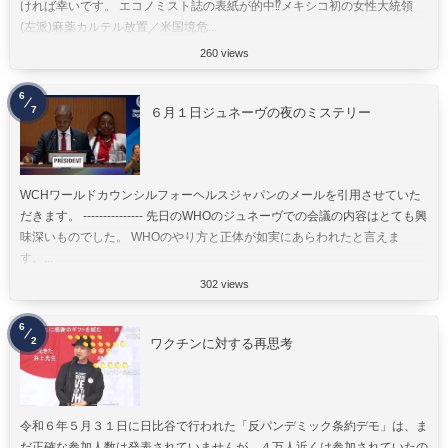
ければ幸いです。 エコノミスト誌の表紙が的中⁉︎メキシコ初の女性大統領
(左派)麻薬カルテル放置／米国境危...
260 views
6
7
６月１日ジュネーヴの夜のミステリー
WCHワールドカウンシルフォーヘルスジャパンのメールを引用させていた
だきます。 --------------- 先日のWHOのジュネーヴでの会議の内容はとても興
味深いものでした。 WHOのやり方と正体が如実にあらわれたと言えま
す。...
302 views
6
2
ワクチンに対する再思考
令和６年５月３１日に日比谷で行われた「反パンデミック条約デモ」は、ま
だ正確な参加人数は発表されていませんが、４万人近くは参加されていたの