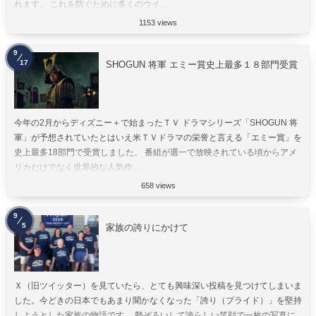
れます。 これを防ぐために多くのウイ...
1153 views
9
17
SHOGUN 将軍 エミー賞史上最多１８部門受賞
今年の2月からディズニー＋で始まったＴＶ ドラマシリーズ「SHOGUN 将
軍」が予想されていたとはいえ米ＴＶドラマの栄誉と言える「エミー賞」を
史上最多18部門で受賞しました。 番組が週一で放映されている頃からアメ
リカだけでなく世界的な人気作...
658 views
9
5
家族の誇りにかけて
Ｘ（旧ツイッター）を見ていたら、とても興味深い投稿を見つけてしまいま
した。今どきの日本でもあまり聞かなくなった「誇り（プライド）」を堅持
しようとした家族の物語です。 勢ぞろいして誇らしい笑顔で一枚の写真に