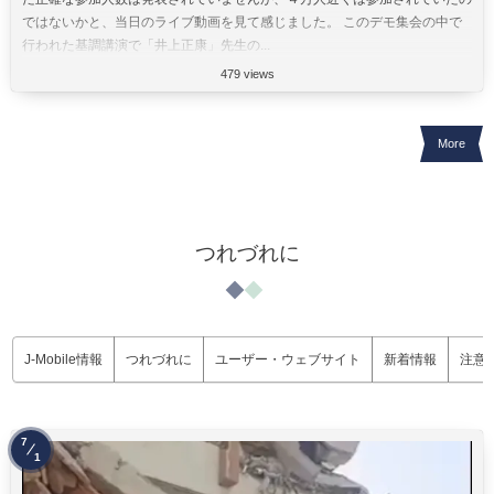
ではないかと、当日のライブ動画を見て感じました。 このデモ集会の中で
行われた基調講演で「井上正康」先生の...
479 views
More
つれづれに
J-Mobile情報
つれづれに
ユーザー・ウェブサイト
新着情報
注意
7
1