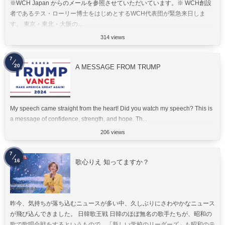
※WCH Japan からのメールを参照させていただいています。※ WCH創設
者であるテス・ローリー博士をはじめとするWCH代表団が緊急来日しま
す。 東京・東北・大阪の...
314 views
7
20
A MESSAGE FROM TRUMP
My speech came straight from the heart! Did you watch my speech? This is
a message of confidence, strength, and hope. Th...
206 views
7
16
歌心りえ 知ってますか？
昨今、気持ちが落ち込むニュースが多い中、久しぶりにさわやかなニュース
が飛び込んできました。 日韓歌王戦 日韓のほぼ無名の歌手たちが、昭和の
歌で歌唱合戦をするというもので、「新しい学校のリーダーズ」も昭和のテ