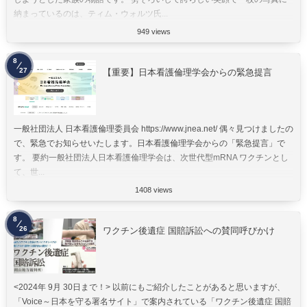
納まっているのは、ティム・ウォルツ氏...
949 views
8
27
【重要】日本看護倫理学会からの緊急提言
一般社団法人 日本看護倫理委員会 https://www.jnea.net/ 偶々見つけましたの
で、緊急でお知らせいたします。日本看護倫理学会からの「緊急提言」で
す。 要約一般社団法人日本看護倫理学会は、次世代型mRNA ワクチンとし
て、世...
1408 views
8
26
ワクチン後遺症 国賠訴訟への賛同呼びかけ
<2024年 9月 30日まで！> 以前にもご紹介したことがあると思いますが、
「Voice～日本を守る署名サイト」で案内されている「ワクチン後遺症 国賠