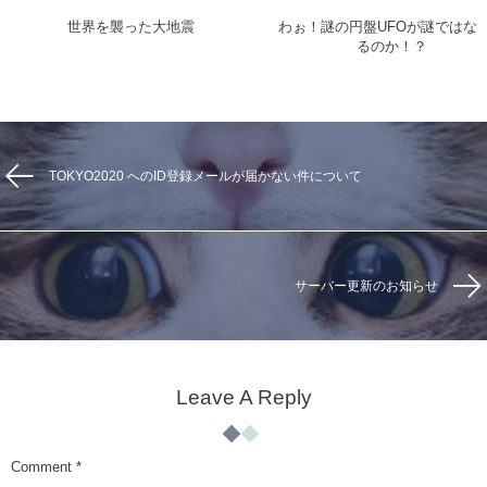
世界を襲った大地震
わぉ！謎の円盤UFOが謎ではな
るのか！？
TOKYO2020 へのID登録メールが届かない件について
サーバー更新のお知らせ
Leave A Reply
Comment
*