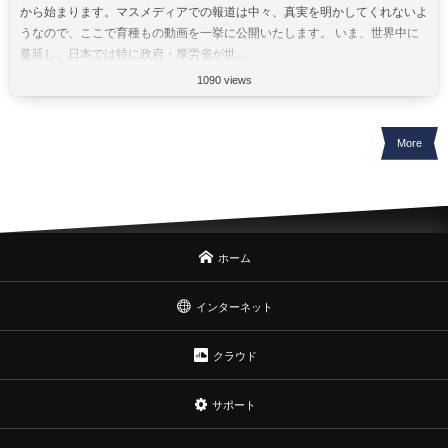
から始まります。マスメディアでの報道は中々、真実を明かしてくれないよ
うなので、ここで育種もの動画を一挙に公開いたします。 いま、世界中に
蔓延し、日本では特に政府・厚労省が世...
1090 views
More
ホーム
インターネット
クラウド
サポート