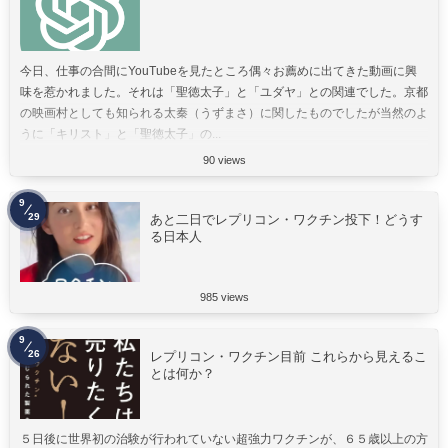
今日、仕事の合間にYouTubeを見たところ偶々お薦めに出てきた動画に興
味を惹かれました。それは「聖徳太子」と「ユダヤ」との関連でした。京都
の映画村としても知られる太秦（うずまさ）に関したものでしたが当然のよ
うに「キリスト」と「聖徳太子」の...
90 views
9
29
あと二日でレプリコン・ワクチン投下！どうす
る日本人
985 views
9
26
レプリコン・ワクチン目前 これらから見えるこ
とは何か？
５日後に世界初の治験が行われていない超強力ワクチンが、６５歳以上の方