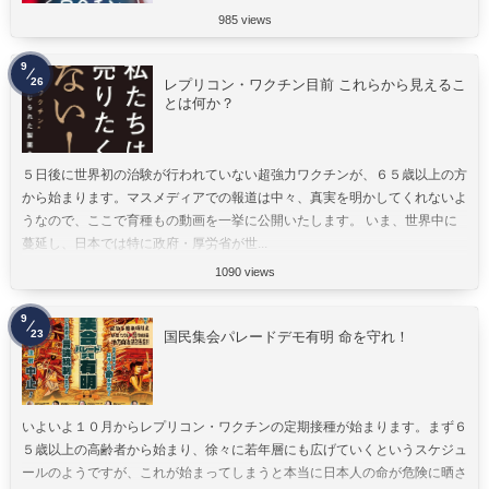
985 views
9
26
レプリコン・ワクチン目前 これらから見えるこ
とは何か？
５日後に世界初の治験が行われていない超強力ワクチンが、６５歳以上の方
から始まります。マスメディアでの報道は中々、真実を明かしてくれないよ
うなので、ここで育種もの動画を一挙に公開いたします。 いま、世界中に
蔓延し、日本では特に政府・厚労省が世...
1090 views
9
23
国民集会パレードデモ有明 命を守れ！
いよいよ１０月からレプリコン・ワクチンの定期接種が始まります。まず６
５歳以上の高齢者から始まり、徐々に若年層にも広げていくというスケジュ
ールのようですが、これが始まってしまうと本当に日本人の命が危険に晒さ