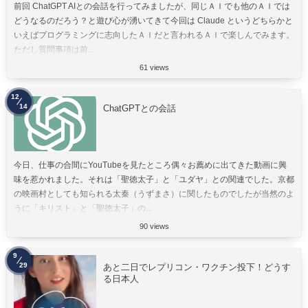
前回 ChatGPT AIとの会話を行ってみましたが、同じＡＩでも他のＡＩでは
どうなるのだろう？と遊び心が湧いてきて今回は Claude というどちらかと
いえばプログラミングに志向したＡＩだと言われるＡＩで楽しんでみます。
ただし質問事項は前...
61 views
12
14
ChatGPTとの会話
今日、仕事の合間にYouTubeを見たところ偶々お薦めに出てきた動画に興
味を惹かれました。それは「聖徳太子」と「ユダヤ」との関連でした。京都
の映画村としても知られる太秦（うずまさ）に関したものでしたが当然のよ
うに「キリスト」と「聖徳太子」の...
90 views
9
29
あと二日でレプリコン・ワクチン投下！どうす
る日本人