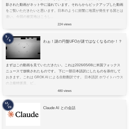
影された動画がネット中に溢れています。それらからピックアップした動画
をご覧いただきたいと思います。日本のように頻繁に地震が発生する国とは
違い、今回の被災地はこうし...
224 views
5
9
わぉ！謎の円盤UFOが謎ではなくなるのか！？
まずはこの動画を見ていただきたい。これは2026/05/08に米国フォックス
ニュースで放映されたものです。 下に一部日本語訳にしたものを添付して
おきます。これは GROK AI による自動翻訳です。 日本語訳 ホワイトハウス
の上級特派員、ピ...
480 views
12
23
Claude AI との会話