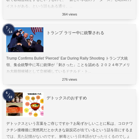
イストがある、という話もある通り、...
364 views
7
14
トランプ ラリー中に銃撃される
Trump Confirms Bullet ‘Pierced’ Ear During Rally Shooting トランプ大統
領、集会銃撃中に耳に銃弾が「刺さった」ことを認める ２０２４年アメリ
カ大統領候補として立候補しているドナルド・ト...
276 views
6
22
デトックスのおすすめ
デトックスという言葉をご存じですか？お恥ずかしいことに私は、コロナワ
クチン接種後に突然死だとか大きな副反応が出ているという話を目にするま
では、見た記憶がないのです。 解毒という日本語がぴったりくるのでしょ