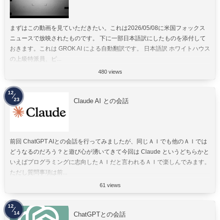
まずはこの動画を見ていただきたい。これは2026/05/08に米国フォックス
ニュースで放映されたものです。 下に一部日本語訳にしたものを添付して
おきます。これは GROK AI による自動翻訳です。 日本語訳 ホワイトハウス
の上級特派員、ピ...
480 views
12
23
Claude AI との会話
前回 ChatGPT AIとの会話を行ってみましたが、同じＡＩでも他のＡＩでは
どうなるのだろう？と遊び心が湧いてきて今回は Claude というどちらかと
いえばプログラミングに志向したＡＩだと言われるＡＩで楽しんでみます。
ただし質問事項は前...
61 views
12
14
ChatGPTとの会話