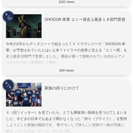
1162 views
9
17
SHOGUN 将軍 エミー賞史上最多１８部門受賞
今年の2月からディズニー＋で始まったＴＶ ドラマシリーズ「SHOGUN 将
軍」が予想されていたとはいえ米ＴＶドラマの栄誉と言える「エミー賞」を
史上最多18部門で受賞しました。 番組が週一で放映されている頃からアメ
リカだけでなく世界的な人気作...
669 views
9
5
家族の誇りにかけて
Ｘ（旧ツイッター）を見ていたら、とても興味深い投稿を見つけてしまいま
した。今どきの日本でもあまり聞かなくなった「誇り（プライド）」を堅持
しようとした家族の物語です。 勢ぞろいして誇らしい笑顔で一枚の写真に
納まっているのは、ティム・ウォルツ氏...