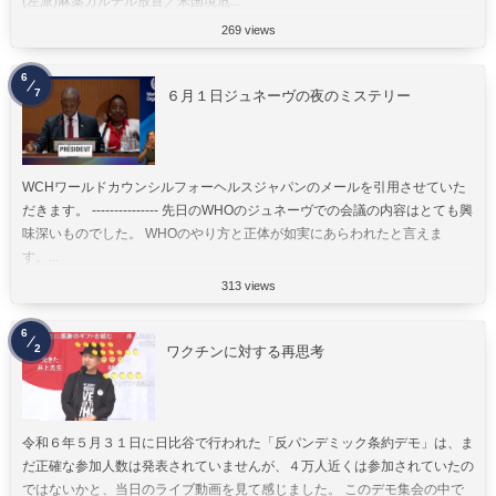
(左派)麻薬カルテル放置／米国境危...
269 views
6
7
６月１日ジュネーヴの夜のミステリー
WCHワールドカウンシルフォーヘルスジャパンのメールを引用させていた
だきます。 --------------- 先日のWHOのジュネーヴでの会議の内容はとても興
味深いものでした。 WHOのやり方と正体が如実にあらわれたと言えま
す。...
313 views
6
2
ワクチンに対する再思考
令和６年５月３１日に日比谷で行われた「反パンデミック条約デモ」は、ま
だ正確な参加人数は発表されていませんが、４万人近くは参加されていたの
ではないかと、当日のライブ動画を見て感じました。 このデモ集会の中で