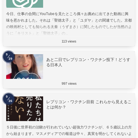
今日、仕事の合間にYouTubeを見たところ偶々お薦めに出てきた動画に興
味を惹かれました。それは「聖徳太子」と「ユダヤ」との関連でした。京都
の映画村としても知られる太秦（うずまさ）に関したものでしたが当然のよ
うに「キリスト」と「聖徳太子」の...
113 views
9
29
あと二日でレプリコン・ワクチン投下！どうす
る日本人
997 views
9
26
レプリコン・ワクチン目前 これらから見えるこ
とは何か？
５日後に世界初の治験が行われていない超強力ワクチンが、６５歳以上の方
から始まります。マスメディアでの報道は中々、真実を明かしてくれないよ