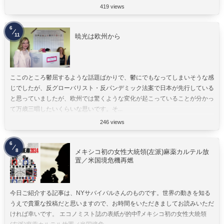
419 views
6
11
暁光は欧州から
ここのところ鬱屈するような話題ばかりで、鬱にでもなってしまいそうな感
じでしたが、反グローバリスト・反パンデミック法案で日本が先行している
と思っていましたが、欧州では驚くような変化が起こっていることが分かっ
て万歳三唱したいくらいな思いです。そ...
246 views
6
8
メキシコ初の女性大統領(左派)麻薬カルテル放
置／米国境危機再燃
今日ご紹介する記事は、NYサバイバルさんのものです。世界の動きを知る
うえで貴重な投稿だと思いますので、お時間をいただきましてお読みいただ
ければ幸いです。 エコノミスト誌の表紙が的中⁉︎メキシコ初の女性大統領