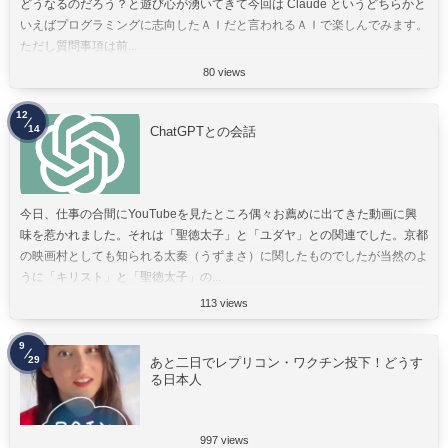
どうなるのだろう？と遊び心が湧いてきて今回は Claude というどちらかと
いえばプログラミングに志向したＡＩだと言われるＡＩで楽しんでみます。
ただし質問事項は前...
80 views
12
14
ChatGPTとの会話
今日、仕事の合間にYouTubeを見たところ偶々お薦めに出てきた動画に興
味を惹かれました。それは「聖徳太子」と「ユダヤ」との関連でした。京都
の映画村としても知られる太秦（うずまさ）に関したものでしたが当然のよ
うに「キリスト」と「聖徳太子」の...
113 views
9
29
あと二日でレプリコン・ワクチン投下！どうす
る日本人
997 views