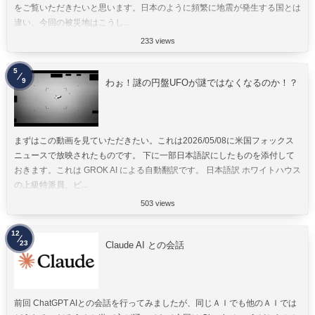
をご覧いただきたいと思います。日本のように頻繁に地震が発生する国とは
違い、今回の被災地はこうし...
233 views
5
9
わぉ！謎の円盤UFOが謎ではなくなるのか！？
まずはこの動画を見ていただきたい。これは2026/05/08に米国フォックス
ニュースで放映されたものです。 下に一部日本語訳にしたものを添付して
おきます。これは GROK AI による自動翻訳です。 日本語訳 ホワイトハウス
の上級特派員、ピ...
503 views
12
23
Claude AI との会話
前回 ChatGPT AIとの会話を行ってみましたが、同じＡＩでも他のＡＩでは