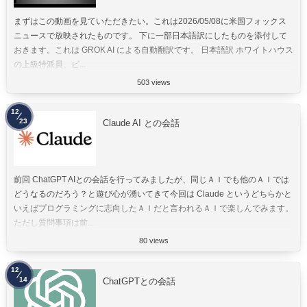
まずはこの動画を見ていただきたい。これは2026/05/08に米国フォックス
ニュースで放映されたものです。 下に一部日本語訳にしたものを添付して
おきます。これは GROK AI による自動翻訳です。 日本語訳 ホワイトハウス
の上級特派員、ピ...
503 views
12
23
Claude AI との会話
前回 ChatGPT AIとの会話を行ってみましたが、同じＡＩでも他のＡＩでは
どうなるのだろう？と遊び心が湧いてきて今回は Claude というどちらかと
いえばプログラミングに志向したＡＩだと言われるＡＩで楽しんでみます。
ただし質問事項は前...
80 views
12
14
ChatGPTとの会話