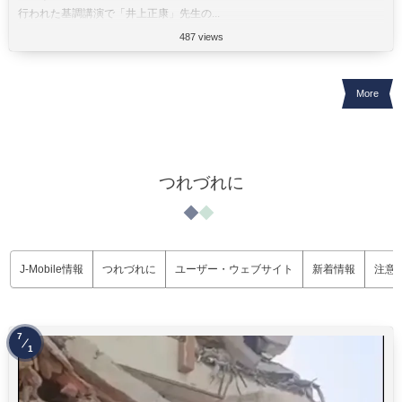
行われた基調講演で「井上正康」先生の...
487 views
More
つれづれに
J-Mobile情報
つれづれに
ユーザー・ウェブサイト
新着情報
注意
7
1