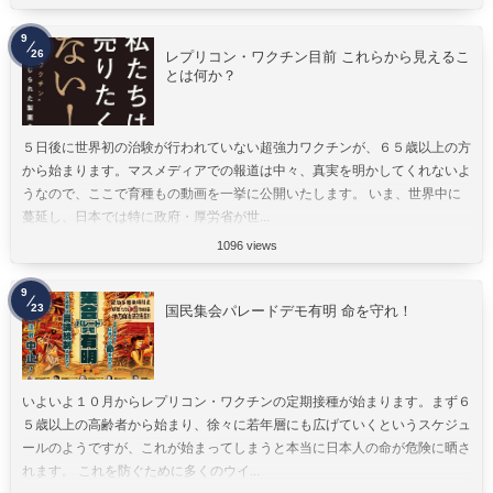
9
26
レプリコン・ワクチン目前 これらから見えるこ
とは何か？
５日後に世界初の治験が行われていない超強力ワクチンが、６５歳以上の方
から始まります。マスメディアでの報道は中々、真実を明かしてくれないよ
うなので、ここで育種もの動画を一挙に公開いたします。 いま、世界中に
蔓延し、日本では特に政府・厚労省が世...
1096 views
9
23
国民集会パレードデモ有明 命を守れ！
いよいよ１０月からレプリコン・ワクチンの定期接種が始まります。まず６
５歳以上の高齢者から始まり、徐々に若年層にも広げていくというスケジュ
ールのようですが、これが始まってしまうと本当に日本人の命が危険に晒さ
れます。 これを防ぐために多くのウイ...