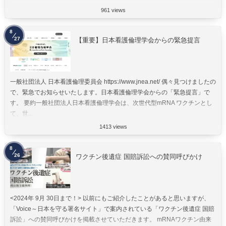
961 views
8
27
【重要】日本看護倫理学会からの緊急提言
一般社団法人 日本看護倫理委員会 https://www.jnea.net/ 偶々見つけましたの
で、緊急でお知らせいたします。日本看護倫理学会からの「緊急提言」で
す。 要約一般社団法人日本看護倫理学会は、次世代型mRNA ワクチンとし
て、世...
1413 views
8
26
ワクチン後遺症 国賠訴訟への賛同呼びかけ
<2024年 9月 30日まで！> 以前にもご紹介したことがあると思いますが、
「Voice～日本を守る署名サイト」で案内されている「ワクチン後遺症 国賠
訴訟」への賛同呼びかけを掲載させていただきます。 mRNAワクチン由来