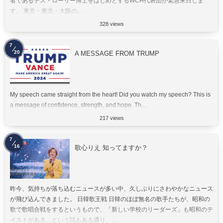
者であるテス・ローリー博士をはじめとするWCH代表団が緊急来日しま
す。 東京・東北・大阪の...
328 views
7
20
A MESSAGE FROM TRUMP
My speech came straight from the heart! Did you watch my speech? This is
a message of confidence, strength, and hope. Th...
217 views
7
16
歌心りえ 知ってますか？
昨今、気持ちが落ち込むニュースが多い中、久しぶりにさわやかなニュース
が飛び込んできました。 日韓歌王戦 日韓のほぼ無名の歌手たちが、昭和の
歌で歌唱合戦をするというもので、「新しい学校のリーダーズ」も昭和のテ
イストがある、という話もある通り、...