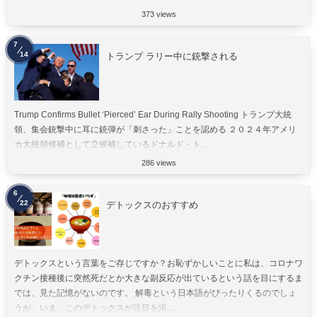
373 views
7
14
トランプ ラリー中に銃撃される
Trump Confirms Bullet ‘Pierced’ Ear During Rally Shooting トランプ大統
領、集会銃撃中に耳に銃弾が「刺さった」ことを認める ２０２４年アメリ
カ大統領候補として立候補しているドナルド・ト...
286 views
6
22
デトックスのおすすめ
デトックスという言葉をご存じですか？お恥ずかしいことに私は、コロナワ
クチン接種後に突然死だとか大きな副反応が出ているという話を目にするま
では、見た記憶がないのです。 解毒という日本語がぴったりくるのでしょ
うが、いま、このデトックスが注目を浴...