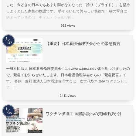
した。今どきの日本でもあまり聞かなくなった「誇り（プライド）」を堅持
しようとした家族の物語です。 勢ぞろいして誇らしい笑顔で一枚の写真に
納まっているのは、ティム・ウォルツ氏...
953 views
8
27
【重要】日本看護倫理学会からの緊急提言
一般社団法人 日本看護倫理委員会 https://www.jnea.net/ 偶々見つけましたの
で、緊急でお知らせいたします。日本看護倫理学会からの「緊急提言」で
す。 要約一般社団法人日本看護倫理学会は、次世代型mRNA ワクチンとし
て、世...
1411 views
8
26
ワクチン後遺症 国賠訴訟への賛同呼びかけ