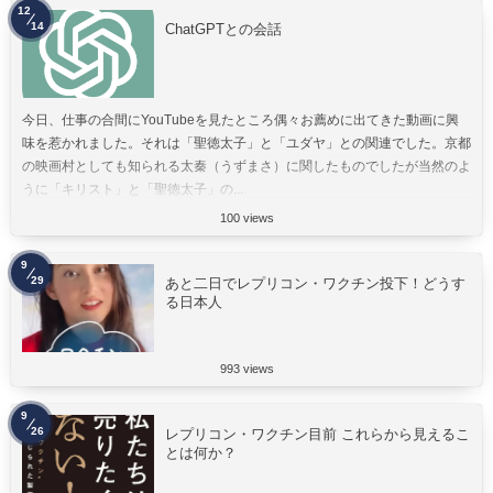
12
14
ChatGPTとの会話
今日、仕事の合間にYouTubeを見たところ偶々お薦めに出てきた動画に興
味を惹かれました。それは「聖徳太子」と「ユダヤ」との関連でした。京都
の映画村としても知られる太秦（うずまさ）に関したものでしたが当然のよ
うに「キリスト」と「聖徳太子」の...
100 views
9
29
あと二日でレプリコン・ワクチン投下！どうす
る日本人
993 views
9
26
レプリコン・ワクチン目前 これらから見えるこ
とは何か？