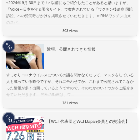
<2024年 9月 30日まで！> 以前にもご紹介したことがあると思いますが、
「Voice～日本を守る署名サイト」で案内されている「ワクチン後遺症 国賠
訴訟」への賛同呼びかけを掲載させていただきます。 mRNAワクチン由来
のスパ...
803 views
8
24
近頃、公開されてきた情報
すっかりコロナウイルスについての話を聞かなくなって、マスクをしている
人も減っている昨今ですが、それに合わせてか、これまで公開されてこなか
った情報が多く出回っているようですので、そのなかのいくつかをご紹介さ
せていただきます。 初めの動画は、ワ...
781 views
7
23
【WCH代表団とWCHJapan会員との交流会】