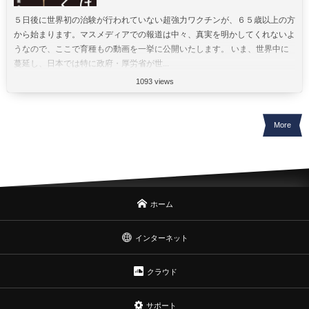
５日後に世界初の治験が行われていない超強力ワクチンが、６５歳以上の方
から始まります。マスメディアでの報道は中々、真実を明かしてくれないよ
うなので、ここで育種もの動画を一挙に公開いたします。 いま、世界中に
蔓延し、日本では特に政府・厚労省が世...
1093 views
More
ホーム
インターネット
クラウド
サポート