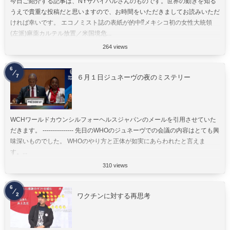
今日ご紹介する記事は、NYサバイバルさんのものです。世界の動きを知る
うえで貴重な投稿だと思いますので、お時間をいただきましてお読みいただ
ければ幸いです。 エコノミスト誌の表紙が的中⁉︎メキシコ初の女性大統領
(左派)麻薬カルテル放置／米国境危...
264 views
6
7
６月１日ジュネーヴの夜のミステリー
WCHワールドカウンシルフォーヘルスジャパンのメールを引用させていた
だきます。 --------------- 先日のWHOのジュネーヴでの会議の内容はとても興
味深いものでした。 WHOのやり方と正体が如実にあらわれたと言えま
す。...
310 views
6
2
ワクチンに対する再思考