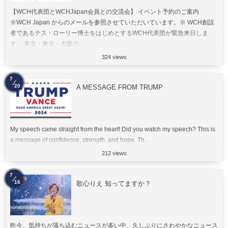
【WCH代表団とWCHJapan会員との交流会】 イベント予約のご案内
※WCH Japan からのメールを参照させていただいています。※ WCH創設
者であるテス・ローリー博士をはじめとするWCH代表団が緊急来日しま
す。 東京・東北・大阪の...
324 views
7
20
A MESSAGE FROM TRUMP
My speech came straight from the heart! Did you watch my speech? This is
a message of confidence, strength, and hope. Th...
212 views
7
16
歌心りえ 知ってますか？
昨今、気持ちが落ち込むニュースが多い中、久しぶりにさわやかなニュース