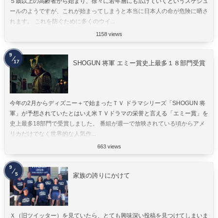
５歳以上の高齢者から始まり、徐々に若年層にも広げていくというスケジュ
ールのようですが、これが始まってしまうと本当に日本人の命が危険に晒さ
れます。 これを防ぐために多くのウイ...
1158 views
9
17
SHOGUN 将軍 エミー賞史上最多１８部門受賞
今年の2月からディズニー＋で始まったＴＶ ドラマシリーズ「SHOGUN 将
軍」が予想されていたとはいえ米ＴＶドラマの栄誉と言える「エミー賞」を
史上最多18部門で受賞しました。 番組が週一で放映されている頃からアメ
リカだけでなく世界的な人気作...
663 views
9
5
家族の誇りにかけて
Ｘ（旧ツイッター）を見ていたら、とても興味深い投稿を見つけてしまいま