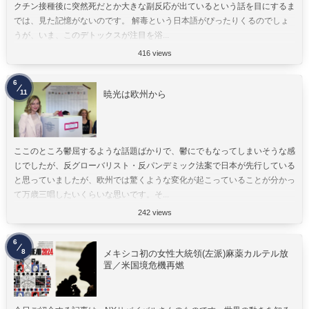
クチン接種後に突然死だとか大きな副反応が出ているという話を目にするま
では、見た記憶がないのです。 解毒という日本語がぴったりくるのでしょ
うが、いま、このデトックスが注目を浴...
416 views
6
11
暁光は欧州から
ここのところ鬱屈するような話題ばかりで、鬱にでもなってしまいそうな感
じでしたが、反グローバリスト・反パンデミック法案で日本が先行している
と思っていましたが、欧州では驚くような変化が起こっていることが分かっ
て万歳三唱したいくらいな思いです。そ...
242 views
6
8
メキシコ初の女性大統領(左派)麻薬カルテル放
置／米国境危機再燃