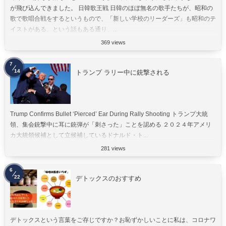
が飛び込んできました。 日韓歌王戦 日韓のほぼ無名の歌手たちが、昭和の
歌で歌唱合戦をするというもので、「新しい学校のリーダーズ」も昭和のテ
イストがある、という話もある通り、...
369 views
7
14
トランプ ラリー中に銃撃される
Trump Confirms Bullet ‘Pierced’ Ear During Rally Shooting トランプ大統
領、集会銃撃中に耳に銃弾が「刺さった」ことを認める ２０２４年アメリ
カ大統領候補として立候補しているドナルド・ト...
281 views
6
22
デトックスのおすすめ
デトックスという言葉をご存じですか？お恥ずかしいことに私は、コロナワ