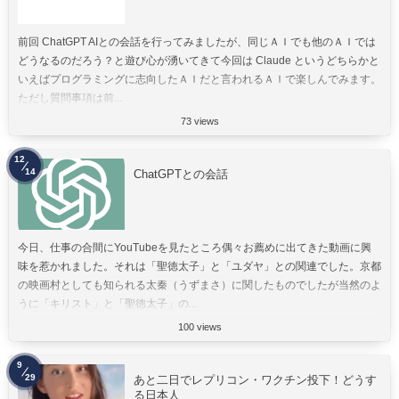
前回 ChatGPT AIとの会話を行ってみましたが、同じＡＩでも他のＡＩでは
どうなるのだろう？と遊び心が湧いてきて今回は Claude というどちらかと
いえばプログラミングに志向したＡＩだと言われるＡＩで楽しんでみます。
ただし質問事項は前...
73 views
12
14
ChatGPTとの会話
今日、仕事の合間にYouTubeを見たところ偶々お薦めに出てきた動画に興
味を惹かれました。それは「聖徳太子」と「ユダヤ」との関連でした。京都
の映画村としても知られる太秦（うずまさ）に関したものでしたが当然のよ
うに「キリスト」と「聖徳太子」の...
100 views
9
29
あと二日でレプリコン・ワクチン投下！どうす
る日本人