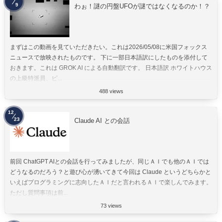
9
わぉ！謎の円盤UFOが謎ではなくなるのか！？
まずはこの動画を見ていただきたい。これは2026/05/08に米国フォックス
ニュースで放映されたものです。 下に一部日本語訳にしたものを添付して
おきます。これは GROK AI による自動翻訳です。 日本語訳 ホワイトハウス
の上級特派員、ピ...
488 views
12
23
Claude AI との会話
前回 ChatGPT AIとの会話を行ってみましたが、同じＡＩでも他のＡＩでは
どうなるのだろう？と遊び心が湧いてきて今回は Claude というどちらかと
いえばプログラミングに志向したＡＩだと言われるＡＩで楽しんでみます。
ただし質問事項は前...
73 views