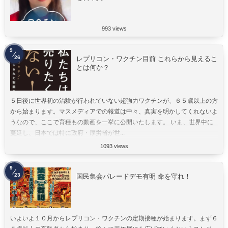
993 views
9
26
レプリコン・ワクチン目前 これらから見えるこ
とは何か？
５日後に世界初の治験が行われていない超強力ワクチンが、６５歳以上の方
から始まります。マスメディアでの報道は中々、真実を明かしてくれないよ
うなので、ここで育種もの動画を一挙に公開いたします。 いま、世界中に
蔓延し、日本では特に政府・厚労省が世...
1093 views
9
23
国民集会パレードデモ有明 命を守れ！
いよいよ１０月からレプリコン・ワクチンの定期接種が始まります。まず６