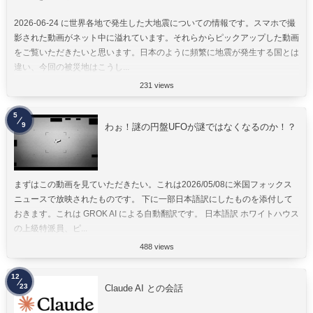
2026-06-24 に世界各地で発生した大地震についての情報です。スマホで撮
影された動画がネット中に溢れています。それらからピックアップした動画
をご覧いただきたいと思います。日本のように頻繁に地震が発生する国とは
違い、今回の被災地はこうし...
231 views
5
9
わぉ！謎の円盤UFOが謎ではなくなるのか！？
まずはこの動画を見ていただきたい。これは2026/05/08に米国フォックス
ニュースで放映されたものです。 下に一部日本語訳にしたものを添付して
おきます。これは GROK AI による自動翻訳です。 日本語訳 ホワイトハウス
の上級特派員、ピ...
488 views
12
23
Claude AI との会話