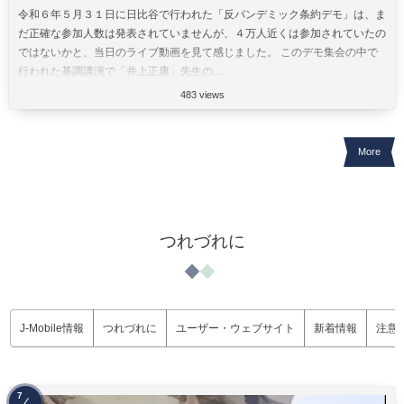
令和６年５月３１日に日比谷で行われた「反パンデミック条約デモ」は、ま
だ正確な参加人数は発表されていませんが、４万人近くは参加されていたの
ではないかと、当日のライブ動画を見て感じました。 このデモ集会の中で
行われた基調講演で「井上正康」先生の...
483 views
More
つれづれに
J-Mobile情報
つれづれに
ユーザー・ウェブサイト
新着情報
注意
7