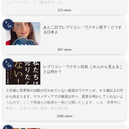
うに「キリスト」と「聖徳太子」の...
113 views
9
29
あと二日でレプリコン・ワクチン投下！どうす
る日本人
997 views
9
26
レプリコン・ワクチン目前 これらから見えるこ
とは何か？
５日後に世界初の治験が行われていない超強力ワクチンが、６５歳以上の方
から始まります。マスメディアでの報道は中々、真実を明かしてくれないよ
うなので、ここで育種もの動画を一挙に公開いたします。 いま、世界中に
蔓延し、日本では特に政府・厚労省が世...
1096 views
9