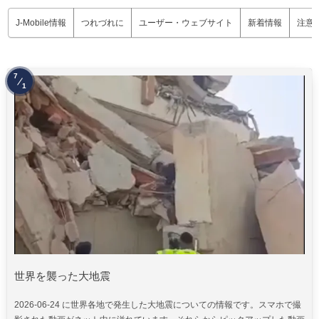
J-Mobile情報
つれづれに
ユーザー・ウェブサイト
新着情報
注意
7
1
世界を襲った大地震
2026-06-24 に世界各地で発生した大地震についての情報です。スマホで撮