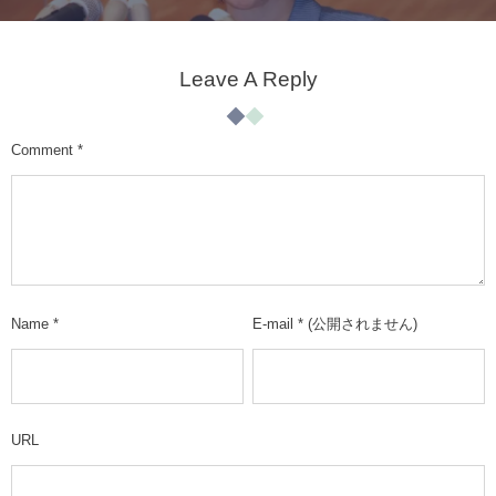
Leave A Reply
Comment
*
Name
*
E-mail
*
(公開されません)
URL