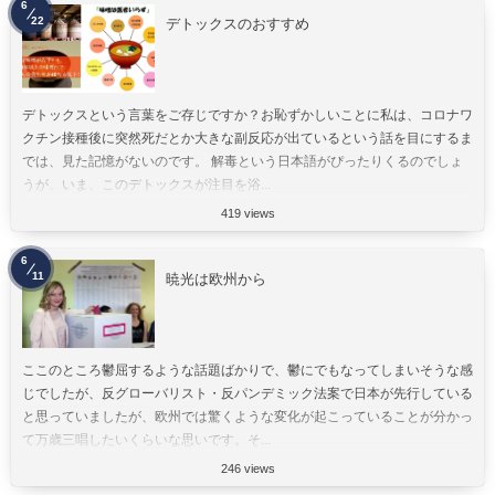
6
22
デトックスのおすすめ
デトックスという言葉をご存じですか？お恥ずかしいことに私は、コロナワ
クチン接種後に突然死だとか大きな副反応が出ているという話を目にするま
では、見た記憶がないのです。 解毒という日本語がぴったりくるのでしょ
うが、いま、このデトックスが注目を浴...
419 views
6
11
暁光は欧州から
ここのところ鬱屈するような話題ばかりで、鬱にでもなってしまいそうな感
じでしたが、反グローバリスト・反パンデミック法案で日本が先行している
と思っていましたが、欧州では驚くような変化が起こっていることが分かっ
て万歳三唱したいくらいな思いです。そ...
246 views