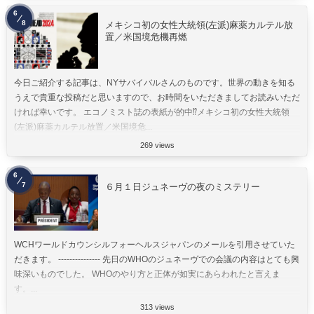
6
8
メキシコ初の女性大統領(左派)麻薬カルテル放
置／米国境危機再燃
今日ご紹介する記事は、NYサバイバルさんのものです。世界の動きを知る
うえで貴重な投稿だと思いますので、お時間をいただきましてお読みいただ
ければ幸いです。 エコノミスト誌の表紙が的中⁉︎メキシコ初の女性大統領
(左派)麻薬カルテル放置／米国境危...
269 views
6
7
６月１日ジュネーヴの夜のミステリー
WCHワールドカウンシルフォーヘルスジャパンのメールを引用させていた
だきます。 --------------- 先日のWHOのジュネーヴでの会議の内容はとても興
味深いものでした。 WHOのやり方と正体が如実にあらわれたと言えま
す。...
313 views