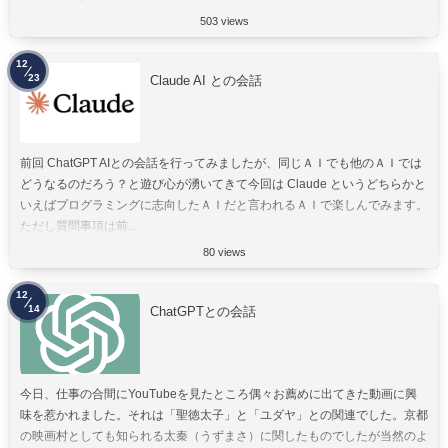
503 views
12
23
Claude AI との会話
前回 ChatGPT AIとの会話を行ってみましたが、同じＡＩでも他のＡＩでは
どうなるのだろう？と遊び心が湧いてきて今回は Claude というどちらかと
いえばプログラミングに志向したＡＩだと言われるＡＩで楽しんでみます。
ただし質問事項は前...
80 views
12
14
ChatGPTとの会話
今日、仕事の合間にYouTubeを見たところ偶々お薦めに出てきた動画に興
味を惹かれました。それは「聖徳太子」と「ユダヤ」との関連でした。京都
の映画村としても知られる太秦（うずまさ）に関したものでしたが当然のよ