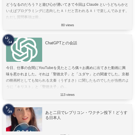
どうなるのだろう？と遊び心が湧いてきて今回は Claude というどちらかと
いえばプログラミングに志向したＡＩだと言われるＡＩで楽しんでみます。
ただし質問事項は前...
80 views
12
14
ChatGPTとの会話
今日、仕事の合間にYouTubeを見たところ偶々お薦めに出てきた動画に興
味を惹かれました。それは「聖徳太子」と「ユダヤ」との関連でした。京都
の映画村としても知られる太秦（うずまさ）に関したものでしたが当然のよ
うに「キリスト」と「聖徳太子」の...
113 views
9
29
あと二日でレプリコン・ワクチン投下！どうす
る日本人