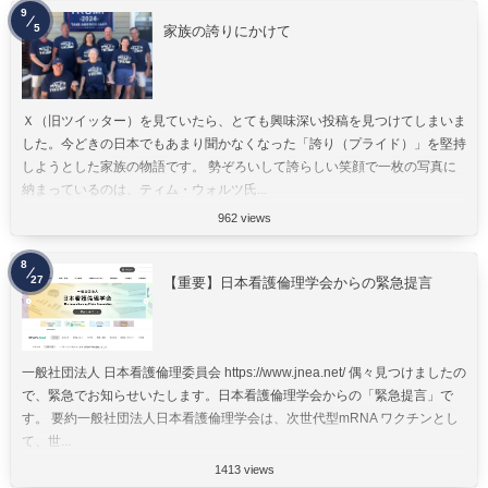
9
5
家族の誇りにかけて
Ｘ（旧ツイッター）を見ていたら、とても興味深い投稿を見つけてしまいま
した。今どきの日本でもあまり聞かなくなった「誇り（プライド）」を堅持
しようとした家族の物語です。 勢ぞろいして誇らしい笑顔で一枚の写真に
納まっているのは、ティム・ウォルツ氏...
962 views
8
27
【重要】日本看護倫理学会からの緊急提言
一般社団法人 日本看護倫理委員会 https://www.jnea.net/ 偶々見つけましたの
で、緊急でお知らせいたします。日本看護倫理学会からの「緊急提言」で
す。 要約一般社団法人日本看護倫理学会は、次世代型mRNA ワクチンとし
て、世...
1413 views