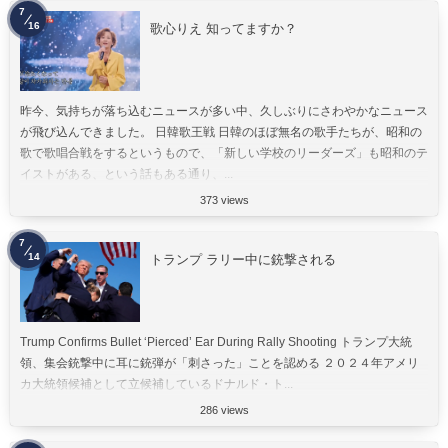
7
16
歌心りえ 知ってますか？
昨今、気持ちが落ち込むニュースが多い中、久しぶりにさわやかなニュース
が飛び込んできました。 日韓歌王戦 日韓のほぼ無名の歌手たちが、昭和の
歌で歌唱合戦をするというもので、「新しい学校のリーダーズ」も昭和のテ
イストがある、という話もある通り、...
373 views
7
14
トランプ ラリー中に銃撃される
Trump Confirms Bullet ‘Pierced’ Ear During Rally Shooting トランプ大統
領、集会銃撃中に耳に銃弾が「刺さった」ことを認める ２０２４年アメリ
カ大統領候補として立候補しているドナルド・ト...
286 views