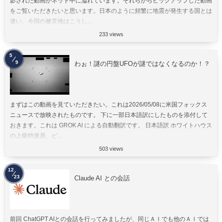
影された動画がネット中に溢れています。それらからピックアップした動画
をご覧いただきたいと思います。日本のように頻繁に地震が発生する国とは
違い、今回の被災地はこうし...
233 views
5
9
わぉ！謎の円盤UFOが謎ではなくなるのか！？
まずはこの動画を見ていただきたい。これは2026/05/08に米国フォックス
ニュースで放映されたものです。 下に一部日本語訳にしたものを添付して
おきます。これは GROK AI による自動翻訳です。 日本語訳 ホワイトハウス
の上級特派員、ピ...
503 views
12
23
Claude AI との会話
前回 ChatGPT AIとの会話を行ってみましたが、同じＡＩでも他のＡＩでは