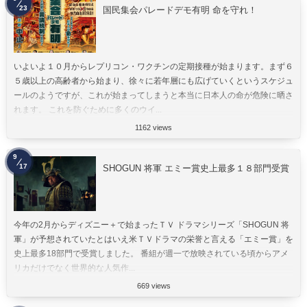
23
国民集会パレードデモ有明 命を守れ！
いよいよ１０月からレプリコン・ワクチンの定期接種が始まります。まず６
５歳以上の高齢者から始まり、徐々に若年層にも広げていくというスケジュ
ールのようですが、これが始まってしまうと本当に日本人の命が危険に晒さ
れます。 これを防ぐために多くのウイ...
1162 views
9
17
SHOGUN 将軍 エミー賞史上最多１８部門受賞
今年の2月からディズニー＋で始まったＴＶ ドラマシリーズ「SHOGUN 将
軍」が予想されていたとはいえ米ＴＶドラマの栄誉と言える「エミー賞」を
史上最多18部門で受賞しました。 番組が週一で放映されている頃からアメ
リカだけでなく世界的な人気作...
669 views