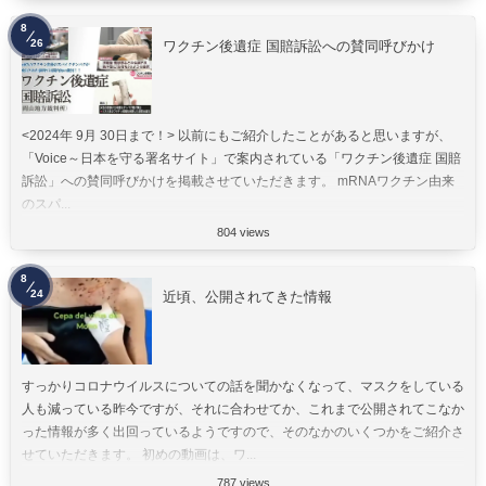
8
26
ワクチン後遺症 国賠訴訟への賛同呼びかけ
<2024年 9月 30日まで！> 以前にもご紹介したことがあると思いますが、
「Voice～日本を守る署名サイト」で案内されている「ワクチン後遺症 国賠
訴訟」への賛同呼びかけを掲載させていただきます。 mRNAワクチン由来
のスパ...
804 views
8
24
近頃、公開されてきた情報
すっかりコロナウイルスについての話を聞かなくなって、マスクをしている
人も減っている昨今ですが、それに合わせてか、これまで公開されてこなか
った情報が多く出回っているようですので、そのなかのいくつかをご紹介さ
せていただきます。 初めの動画は、ワ...
787 views