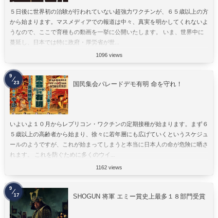
５日後に世界初の治験が行われていない超強力ワクチンが、６５歳以上の方
から始まります。マスメディアでの報道は中々、真実を明かしてくれないよ
うなので、ここで育種もの動画を一挙に公開いたします。 いま、世界中に
蔓延し、日本では特に政府・厚労省が世...
1096 views
9
23
国民集会パレードデモ有明 命を守れ！
いよいよ１０月からレプリコン・ワクチンの定期接種が始まります。まず６
５歳以上の高齢者から始まり、徐々に若年層にも広げていくというスケジュ
ールのようですが、これが始まってしまうと本当に日本人の命が危険に晒さ
れます。 これを防ぐために多くのウイ...
1162 views
9
17
SHOGUN 将軍 エミー賞史上最多１８部門受賞