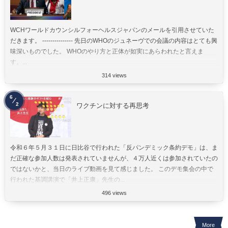
WCHワールドカウンシルフォーヘルスジャパンのメールを引用させていた
だきます。 --------------- 先日のWHOのジュネーヴでの会議の内容はとても興
味深いものでした。 WHOのやり方と正体が如実にあらわれたと言えま
す。...
314 views
6
2
ワクチンに対する再思考
令和６年５月３１日に日比谷で行われた「反パンデミック条約デモ」は、ま
だ正確な参加人数は発表されていませんが、４万人近くは参加されていたの
ではないかと、当日のライブ動画を見て感じました。 このデモ集会の中で
行われた基調講演で「井上正康」先生の...
496 views
More