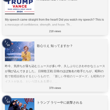
My speech came straight from the heart! Did you watch my speech? This is
a message of confidence, strength, and hope. Th...
218 views
7
16
歌心りえ 知ってますか？
昨今、気持ちが落ち込むニュースが多い中、久しぶりにさわやかなニュース
が飛び込んできました。 日韓歌王戦 日韓のほぼ無名の歌手たちが、昭和の
歌で歌唱合戦をするというもので、「新しい学校のリーダーズ」も昭和のテ
イストがある、という話もある通り、...
379 views
7
14
トランプ ラリー中に銃撃される