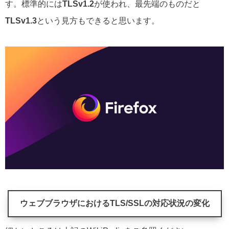
す。標準的には
TLSv1.2
が使われ、最先端のものだと
TLSv1.3
という見方もできると思います。
ウェブブラウザにおけるTLS/SSLの対応状況の変化