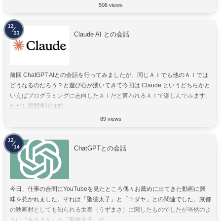
506 views
12
23
Claude AI との会話
前回 ChatGPT AIとの会話を行ってみましたが、同じＡＩでも他のＡＩでは
どうなるのだろう？と遊び心が湧いてきて今回は Claude というどちらかと
いえばプログラミングに志向したＡＩだと言われるＡＩで楽しんでみます。
ただし質問事項は前...
89 views
12
14
ChatGPTとの会話
今日、仕事の合間にYouTubeを見たところ偶々お薦めに出てきた動画に興
味を惹かれました。それは「聖徳太子」と「ユダヤ」との関連でした。京都
の映画村としても知られる太秦（うずまさ）に関したものでしたが当然のよ
うに「キリスト」と「聖徳太子」の...