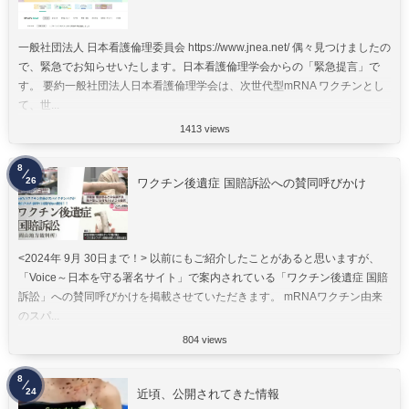
一般社団法人 日本看護倫理委員会 https://www.jnea.net/ 偶々見つけましたの
で、緊急でお知らせいたします。日本看護倫理学会からの「緊急提言」で
す。 要約一般社団法人日本看護倫理学会は、次世代型mRNA ワクチンとし
て、世...
1413 views
8
26
ワクチン後遺症 国賠訴訟への賛同呼びかけ
<2024年 9月 30日まで！> 以前にもご紹介したことがあると思いますが、
「Voice～日本を守る署名サイト」で案内されている「ワクチン後遺症 国賠
訴訟」への賛同呼びかけを掲載させていただきます。 mRNAワクチン由来
のスパ...
804 views
8
24
近頃、公開されてきた情報