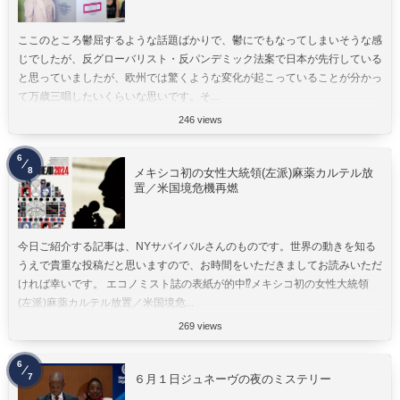
ここのところ鬱屈するような話題ばかりで、鬱にでもなってしまいそうな感
じでしたが、反グローバリスト・反パンデミック法案で日本が先行している
と思っていましたが、欧州では驚くような変化が起こっていることが分かっ
て万歳三唱したいくらいな思いです。そ...
246 views
6
8
メキシコ初の女性大統領(左派)麻薬カルテル放
置／米国境危機再燃
今日ご紹介する記事は、NYサバイバルさんのものです。世界の動きを知る
うえで貴重な投稿だと思いますので、お時間をいただきましてお読みいただ
ければ幸いです。 エコノミスト誌の表紙が的中⁉︎メキシコ初の女性大統領
(左派)麻薬カルテル放置／米国境危...
269 views
6
7
６月１日ジュネーヴの夜のミステリー