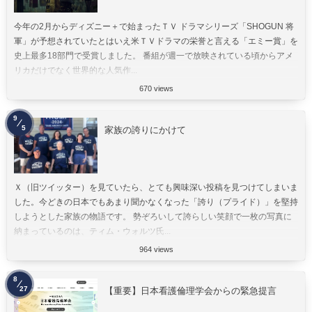
今年の2月からディズニー＋で始まったＴＶ ドラマシリーズ「SHOGUN 将
軍」が予想されていたとはいえ米ＴＶドラマの栄誉と言える「エミー賞」を
史上最多18部門で受賞しました。 番組が週一で放映されている頃からアメ
リカだけでなく世界的な人気作...
670 views
9
5
家族の誇りにかけて
Ｘ（旧ツイッター）を見ていたら、とても興味深い投稿を見つけてしまいま
した。今どきの日本でもあまり聞かなくなった「誇り（プライド）」を堅持
しようとした家族の物語です。 勢ぞろいして誇らしい笑顔で一枚の写真に
納まっているのは、ティム・ウォルツ氏...
964 views
8
27
【重要】日本看護倫理学会からの緊急提言