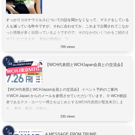
すっかりコロナウイルスについての話を聞かなくなって、マスクをしている
人も減っている昨今ですが、それに合わせてか、これまで公開されてこなか
った情報が多く出回っているようですので、そのなかのいくつかをご紹介さ
せていただきます。 初めの動画は、ワ...
789 views
7
23
【WCH代表団とWCHJapan会員との交流会】
【WCH代表団とWCHJapan会員との交流会】 イベント予約のご案内
※WCH Japan からのメールを参照させていただいています。※ WCH創設
者であるテス・ローリー博士をはじめとするWCH代表団が緊急来日しま
す。 東京・東北・大阪の...
330 views
7
20
A MESSAGE FROM TRUMP