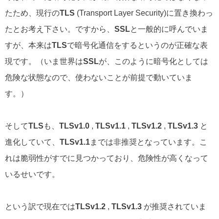
たため、現行の
TLS
(Transport Layer Security)に置き換わっ
たとお考え下さい。ですから、
SSL
と一般的に呼んでいま
すが、本来は
TLS
で暗号化通信をするというのが正確な表
現です。（いま世界は
SSL
が、このように暗号化としては
危険な状態なので、使わないことが前提で動いていま
す。）
そして
TLS
も、
TLSv1.0
,
TLSv1.1
,
TLSv1.2
,
TLSv1.3
と
進化していて、
TLSv1.1
までは非推奨となっています。こ
れは脆弱性がすでに見つかっており、危険性が高くなって
いるせいです。
という訳で現在では
TLSv1.2
,
TLSv1.3
が推奨されていま