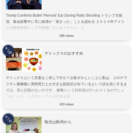
Trump Confirms Bullet ‘Pierced’ Ear During Rally Shooting トランプ大統
領、集会銃撃中に耳に銃弾が「刺さった」ことを認める ２０２４年アメリ
カ大統領候補として立候補しているドナルド・ト...
286 views
6
22
デトックスのおすすめ
デトックスという言葉をご存じですか？お恥ずかしいことに私は、コロナワ
クチン接種後に突然死だとか大きな副反応が出ているという話を目にするま
では、見た記憶がないのです。 解毒という日本語がぴったりくるのでしょ
うが、いま、このデトックスが注目を浴...
420 views
6
11
暁光は欧州から