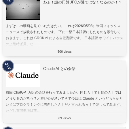
9
わぉ！謎の円盤UFOが謎ではなくなるのか！？
まずはこの動画を見ていただきたい。これは2026/05/08に米国フォックス
ニュースで放映されたものです。 下に一部日本語訳にしたものを添付して
おきます。これは GROK AI による自動翻訳です。 日本語訳 ホワイトハウス
の上級特派員、ピ...
506 views
12
23
Claude AI との会話
前回 ChatGPT AIとの会話を行ってみましたが、同じＡＩでも他のＡＩでは
どうなるのだろう？と遊び心が湧いてきて今回は Claude というどちらかと
いえばプログラミングに志向したＡＩだと言われるＡＩで楽しんでみます。
ただし質問事項は前...
89 views