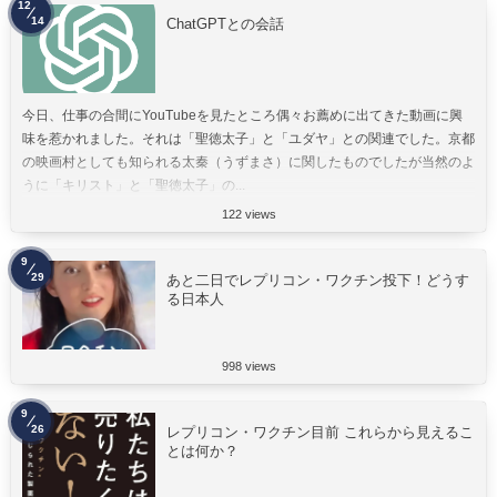
12
14
ChatGPTとの会話
今日、仕事の合間にYouTubeを見たところ偶々お薦めに出てきた動画に興
味を惹かれました。それは「聖徳太子」と「ユダヤ」との関連でした。京都
の映画村としても知られる太秦（うずまさ）に関したものでしたが当然のよ
うに「キリスト」と「聖徳太子」の...
122 views
9
29
あと二日でレプリコン・ワクチン投下！どうす
る日本人
998 views
9
26
レプリコン・ワクチン目前 これらから見えるこ
とは何か？