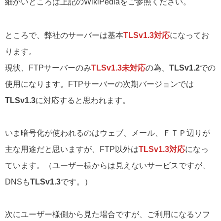
細かいところは上記のWikiPediaをご参照ください。
ところで、弊社のサーバーは基本
TLSv1.3対応
になってお
ります。
現状、FTPサーバーのみ
TLSv1.3未対応
の為、
TLSv1.2
での
使用になります。FTPサーバーの次期バージョンでは
TLSv1.3
に対応すると思われます。
いま暗号化が使われるのはウェブ、メール、ＦＴＰ辺りが
主な用途だと思いますが、FTP以外は
TLSv1.3対応
になっ
ています。（ユーザー様からは見えないサービスですが、
DNSも
TLSv1.3
です。）
次にユーザー様側から見た場合ですが、ご利用になるソフ