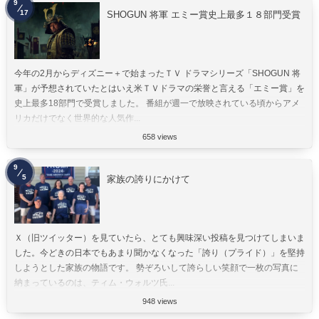
9
17
SHOGUN 将軍 エミー賞史上最多１８部門受賞
今年の2月からディズニー＋で始まったＴＶ ドラマシリーズ「SHOGUN 将
軍」が予想されていたとはいえ米ＴＶドラマの栄誉と言える「エミー賞」を
史上最多18部門で受賞しました。 番組が週一で放映されている頃からアメ
リカだけでなく世界的な人気作...
658 views
9
5
家族の誇りにかけて
Ｘ（旧ツイッター）を見ていたら、とても興味深い投稿を見つけてしまいま
した。今どきの日本でもあまり聞かなくなった「誇り（プライド）」を堅持
しようとした家族の物語です。 勢ぞろいして誇らしい笑顔で一枚の写真に
納まっているのは、ティム・ウォルツ氏...
948 views