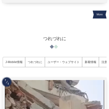
More
つれづれに
J-Mobile情報
つれづれに
ユーザー・ウェブサイト
新着情報
注意
7
1