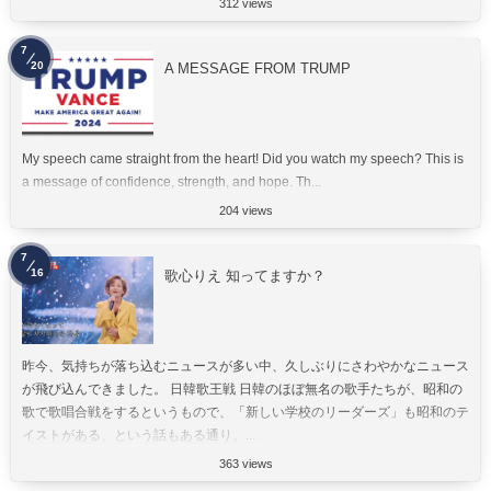
312 views
7
20
A MESSAGE FROM TRUMP
My speech came straight from the heart! Did you watch my speech? This is
a message of confidence, strength, and hope. Th...
204 views
7
16
歌心りえ 知ってますか？
昨今、気持ちが落ち込むニュースが多い中、久しぶりにさわやかなニュース
が飛び込んできました。 日韓歌王戦 日韓のほぼ無名の歌手たちが、昭和の
歌で歌唱合戦をするというもので、「新しい学校のリーダーズ」も昭和のテ
イストがある、という話もある通り、...
363 views