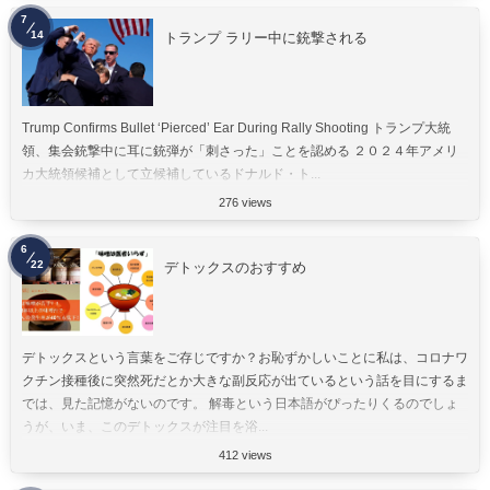
7
14
トランプ ラリー中に銃撃される
Trump Confirms Bullet ‘Pierced’ Ear During Rally Shooting トランプ大統
領、集会銃撃中に耳に銃弾が「刺さった」ことを認める ２０２４年アメリ
カ大統領候補として立候補しているドナルド・ト...
276 views
6
22
デトックスのおすすめ
デトックスという言葉をご存じですか？お恥ずかしいことに私は、コロナワ
クチン接種後に突然死だとか大きな副反応が出ているという話を目にするま
では、見た記憶がないのです。 解毒という日本語がぴったりくるのでしょ
うが、いま、このデトックスが注目を浴...
412 views