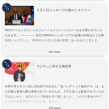
6
7
６月１日ジュネーヴの夜のミステリー
WCHワールドカウンシルフォーヘルスジャパンのメールを引用させていた
だきます。 --------------- 先日のWHOのジュネーヴでの会議の内容はとても興
味深いものでした。 WHOのやり方と正体が如実にあらわれたと言えま
す。...
300 views
6
2
ワクチンに対する再思考
令和６年５月３１日に日比谷で行われた「反パンデミック条約デモ」は、ま
だ正確な参加人数は発表されていませんが、４万人近くは参加されていたの
ではないかと、当日のライブ動画を見て感じました。 このデモ集会の中で
行われた基調講演で「井上正康」先生の...
478 views