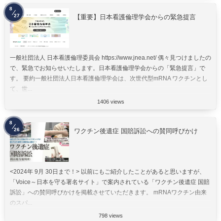
8
27
【重要】日本看護倫理学会からの緊急提言
一般社団法人 日本看護倫理委員会 https://www.jnea.net/ 偶々見つけましたの
で、緊急でお知らせいたします。日本看護倫理学会からの「緊急提言」で
す。 要約一般社団法人日本看護倫理学会は、次世代型mRNA ワクチンとし
て、世...
1406 views
8
26
ワクチン後遺症 国賠訴訟への賛同呼びかけ
<2024年 9月 30日まで！> 以前にもご紹介したことがあると思いますが、
「Voice～日本を守る署名サイト」で案内されている「ワクチン後遺症 国賠
訴訟」への賛同呼びかけを掲載させていただきます。 mRNAワクチン由来
のスパ...
798 views