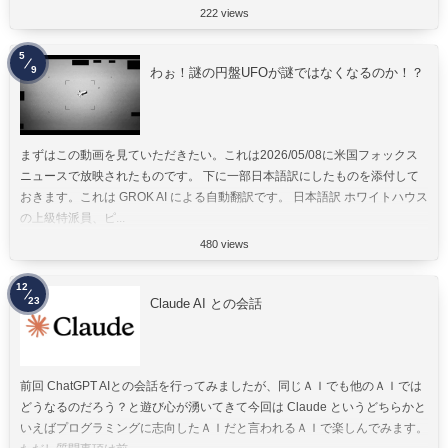
222 views
5
9
わぉ！謎の円盤UFOが謎ではなくなるのか！？
まずはこの動画を見ていただきたい。これは2026/05/08に米国フォックス
ニュースで放映されたものです。 下に一部日本語訳にしたものを添付して
おきます。これは GROK AI による自動翻訳です。 日本語訳 ホワイトハウス
の上級特派員、ピ...
480 views
12
23
Claude AI との会話
前回 ChatGPT AIとの会話を行ってみましたが、同じＡＩでも他のＡＩでは
どうなるのだろう？と遊び心が湧いてきて今回は Claude というどちらかと
いえばプログラミングに志向したＡＩだと言われるＡＩで楽しんでみます。