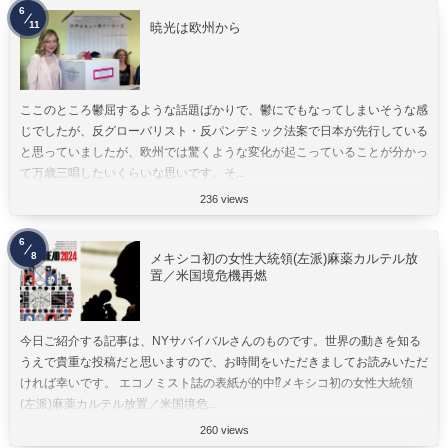
6
11
暁光は欧州から
ここのところ鬱屈するような話題ばかりで、鬱にでもなってしまいそうな感
じでしたが、反グローバリスト・反パンデミック法案で日本が先行している
と思っていましたが、欧州では驚くような変化が起こっていることが分かっ
て万歳三唱したいくらいな思いです。そ...
236 views
6
8
メキシコ初の女性大統領(左派)麻薬カルテル放
置／米国境危機再燃
今日ご紹介する記事は、NYサバイバルさんのものです。世界の動きを知る
うえで貴重な投稿だと思いますので、お時間をいただきましてお読みいただ
ければ幸いです。 エコノミスト誌の表紙が的中⁉︎メキシコ初の女性大統領
(左派)麻薬カルテル放置／米国境危...
260 views