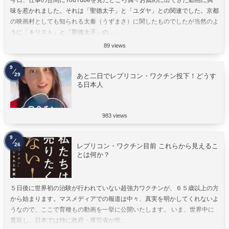
今日、仕事の合間にYouTubeを見たところ偶々お薦めに出てきた動画に興
味を惹かれました。それは「聖徳太子」と「ユダヤ」との関連でした。京都
の映画村としても知られる太秦（うずまさ）に関したものでしたが当然のよ
うに「キリスト」と「聖徳太子」の...
89 views
9
29
あと二日でレプリコン・ワクチン投下！どうす
る日本人
983 views
9
26
レプリコン・ワクチン目前 これらから見えるこ
とは何か？
５日後に世界初の治験が行われていない超強力ワクチンが、６５歳以上の方
から始まります。マスメディアでの報道は中々、真実を明かしてくれないよ
うなので、ここで育種もの動画を一挙に公開いたします。 いま、世界中に
蔓延し、日本では特に政府・厚労省が世...