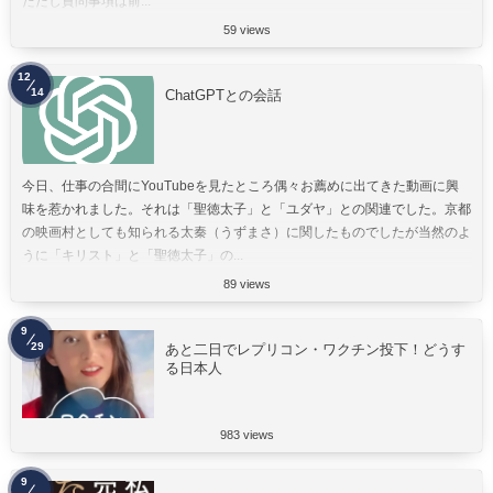
ただし質問事項は前...
59 views
12
14
ChatGPTとの会話
今日、仕事の合間にYouTubeを見たところ偶々お薦めに出てきた動画に興
味を惹かれました。それは「聖徳太子」と「ユダヤ」との関連でした。京都
の映画村としても知られる太秦（うずまさ）に関したものでしたが当然のよ
うに「キリスト」と「聖徳太子」の...
89 views
9
29
あと二日でレプリコン・ワクチン投下！どうす
る日本人
983 views
9