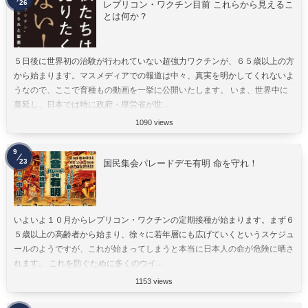
26
レプリコン・ワクチン目前 これらから見えるこ
とは何か？
５日後に世界初の治験が行われていない超強力ワクチンが、６５歳以上の方
から始まります。マスメディアでの報道は中々、真実を明かしてくれないよ
うなので、ここで育種もの動画を一挙に公開いたします。 いま、世界中に
蔓延し、日本では特に政府・厚労省が世...
1090 views
9
23
国民集会パレードデモ有明 命を守れ！
いよいよ１０月からレプリコン・ワクチンの定期接種が始まります。まず６
５歳以上の高齢者から始まり、徐々に若年層にも広げていくというスケジュ
ールのようですが、これが始まってしまうと本当に日本人の命が危険に晒さ
れます。 これを防ぐために多くのウイ...
1153 views