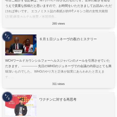
今日ご紹介する記事は、NYサバイバルさんのものです。世界の動きを知る
うえで貴重な投稿だと思いますので、お時間をいただきましてお読みいただ
ければ幸いです。 エコノミスト誌の表紙が的中⁉︎メキシコ初の女性大統領
(左派)麻薬カルテル放置／米国境危...
265 views
6
7
６月１日ジュネーヴの夜のミステリー
WCHワールドカウンシルフォーヘルスジャパンのメールを引用させていた
だきます。 --------------- 先日のWHOのジュネーヴでの会議の内容はとても興
味深いものでした。 WHOのやり方と正体が如実にあらわれたと言えま
す。...
311 views
6
2
ワクチンに対する再思考