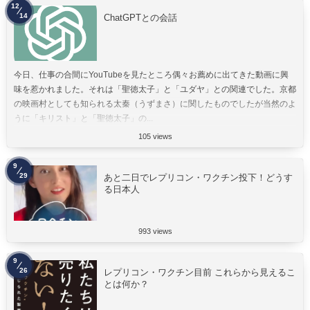
12
14
ChatGPTとの会話
今日、仕事の合間にYouTubeを見たところ偶々お薦めに出てきた動画に興
味を惹かれました。それは「聖徳太子」と「ユダヤ」との関連でした。京都
の映画村としても知られる太秦（うずまさ）に関したものでしたが当然のよ
うに「キリスト」と「聖徳太子」の...
105 views
9
29
あと二日でレプリコン・ワクチン投下！どうす
る日本人
993 views
9
26
レプリコン・ワクチン目前 これらから見えるこ
とは何か？