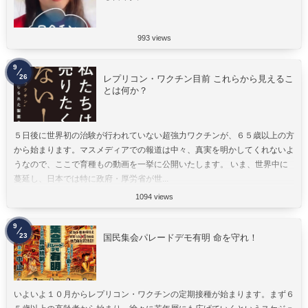
993 views
9
26
レプリコン・ワクチン目前 これらから見えるこ
とは何か？
５日後に世界初の治験が行われていない超強力ワクチンが、６５歳以上の方
から始まります。マスメディアでの報道は中々、真実を明かしてくれないよ
うなので、ここで育種もの動画を一挙に公開いたします。 いま、世界中に
蔓延し、日本では特に政府・厚労省が世...
1094 views
9
23
国民集会パレードデモ有明 命を守れ！
いよいよ１０月からレプリコン・ワクチンの定期接種が始まります。まず６