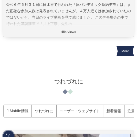
令和６年５月３１日に日比谷で行われた「反パンデミック条約デモ」は、ま
だ正確な参加人数は発表されていませんが、４万人近くは参加されていたの
ではないかと、当日のライブ動画を見て感じました。 このデモ集会の中で
行われた基調講演で「井上正康」先生の...
484 views
More
つれづれに
J-Mobile情報
つれづれに
ユーザー・ウェブサイト
新着情報
注意
7