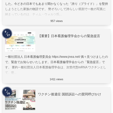
した。今どきの日本でもあまり聞かなくなった「誇り（プライド）」を堅持
しようとした家族の物語です。 勢ぞろいして誇らしい笑顔で一枚の写真に
納まっているのは、ティム・ウォルツ氏...
957 views
8
27
【重要】日本看護倫理学会からの緊急提言
一般社団法人 日本看護倫理委員会 https://www.jnea.net/ 偶々見つけましたの
で、緊急でお知らせいたします。日本看護倫理学会からの「緊急提言」で
す。 要約一般社団法人日本看護倫理学会は、次世代型mRNA ワクチンとし
て、世...
1411 views
8
26
ワクチン後遺症 国賠訴訟への賛同呼びかけ