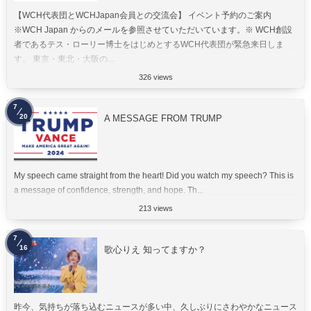
【WCH代表団とWCHJapan会員との交流会】 イベント予約のご案内
※WCH Japan からのメールを参照させていただいています。※ WCH創設
者であるテス・ローリー博士をはじめとするWCH代表団が緊急来日しま
す。 東京・東北・大阪の...
326 views
7
20
A MESSAGE FROM TRUMP
My speech came straight from the heart! Did you watch my speech? This is
a message of confidence, strength, and hope. Th...
213 views
7
16
歌心りえ 知ってますか？
昨今、気持ちが落ち込むニュースが多い中、久しぶりにさわやかなニュース