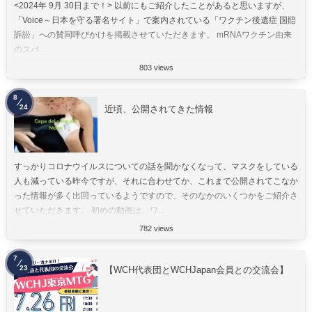
<2024年 9月 30日まで！> 以前にもご紹介したことがあると思いますが、
「Voice～日本を守る署名サイト」で案内されている「ワクチン後遺症 国賠
訴訟」への賛同呼びかけを掲載させていただきます。 mRNAワクチン由来
のスパ...
803 views
8
24
近頃、公開されてきた情報
すっかりコロナウイルスについての話を聞かなくなって、マスクをしている
人も減っている昨今ですが、それに合わせてか、これまで公開されてこなか
った情報が多く出回っているようですので、そのなかのいくつかをご紹介さ
せていただきます。 初めの動画は、ワ...
782 views
7
23
【WCH代表団とWCHJapan会員との交流会】