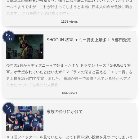
５歳以上の高齢者から始まり、徐々に若年層にも広げていくというスケジュ
ールのようですが、これが始まってしまうと本当に日本人の命が危険に晒さ
れます。 これを防ぐために多くのウイ...
1159 views
9
17
SHOGUN 将軍 エミー賞史上最多１８部門受賞
今年の2月からディズニー＋で始まったＴＶ ドラマシリーズ「SHOGUN 将
軍」が予想されていたとはいえ米ＴＶドラマの栄誉と言える「エミー賞」を
史上最多18部門で受賞しました。 番組が週一で放映されている頃からアメ
リカだけでなく世界的な人気作...
664 views
9
5
家族の誇りにかけて
Ｘ（旧ツイッター）を見ていたら、とても興味深い投稿を見つけてしまいま