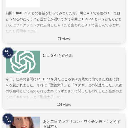
前回 ChatGPT AIとの会話を行ってみましたが、同じＡＩでも他のＡＩでは
どうなるのだろう？と遊び心が湧いてきて今回は Claude というどちらかと
いえばプログラミングに志向したＡＩだと言われるＡＩで楽しんでみます。
ただし質問事項は前...
75 views
12
14
ChatGPTとの会話
今日、仕事の合間にYouTubeを見たところ偶々お薦めに出てきた動画に興
味を惹かれました。それは「聖徳太子」と「ユダヤ」との関連でした。京都
の映画村としても知られる太秦（うずまさ）に関したものでしたが当然のよ
うに「キリスト」と「聖徳太子」の...
105 views
9
29
あと二日でレプリコン・ワクチン投下！どうす
る日本人