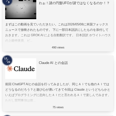
9
わぉ！謎の円盤UFOが謎ではなくなるのか！？
まずはこの動画を見ていただきたい。これは2026/05/08に米国フォックス
ニュースで放映されたものです。 下に一部日本語訳にしたものを添付して
おきます。これは GROK AI による自動翻訳です。 日本語訳 ホワイトハウス
の上級特派員、ピ...
490 views
12
23
Claude AI との会話
前回 ChatGPT AIとの会話を行ってみましたが、同じＡＩでも他のＡＩでは
どうなるのだろう？と遊び心が湧いてきて今回は Claude というどちらかと
いえばプログラミングに志向したＡＩだと言われるＡＩで楽しんでみます。
ただし質問事項は前...
75 views