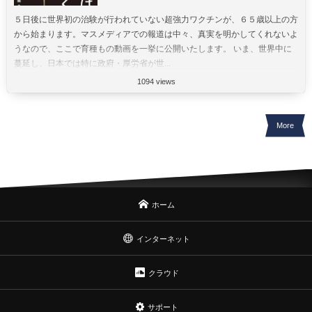
５日後に世界初の治験が行われていない超強力ワクチンが、６５歳以上の方
から始まります。マスメディアでの報道は中々、真実を明かしてくれないよ
うなので、ここで育種もの動画を一挙に公開いたします。 いま、世界中に
蔓延し、日本では特に政府・厚労省が世...
1094 views
More
ホーム
インターネット
クラウド
サポート