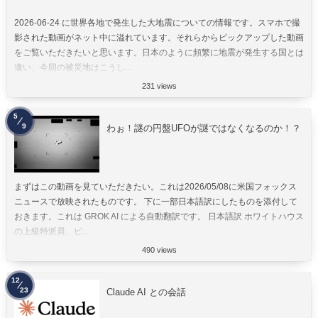
2026-06-24 に世界各地で発生した大地震についての情報です。スマホで撮
影された動画がネット中に溢れています。それらからピックアップした動画
をご覧いただきたいと思います。日本のように頻繁に地震が発生する国とは
違い、今回の被災地はこうし...
231 views
5
9
わぉ！謎の円盤UFOが謎ではなくなるのか！？
まずはこの動画を見ていただきたい。これは2026/05/08に米国フォックス
ニュースで放映されたものです。 下に一部日本語訳にしたものを添付して
おきます。これは GROK AI による自動翻訳です。 日本語訳 ホワイトハウス
の上級特派員、ピ...
490 views
12
23
Claude AI との会話