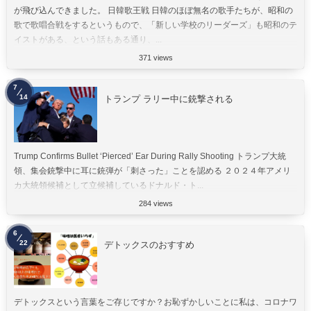
が飛び込んできました。 日韓歌王戦 日韓のほぼ無名の歌手たちが、昭和の
歌で歌唱合戦をするというもので、「新しい学校のリーダーズ」も昭和のテ
イストがある、という話もある通り、...
371 views
7
14
トランプ ラリー中に銃撃される
Trump Confirms Bullet ‘Pierced’ Ear During Rally Shooting トランプ大統
領、集会銃撃中に耳に銃弾が「刺さった」ことを認める ２０２４年アメリ
カ大統領候補として立候補しているドナルド・ト...
284 views
6
22
デトックスのおすすめ
デトックスという言葉をご存じですか？お恥ずかしいことに私は、コロナワ