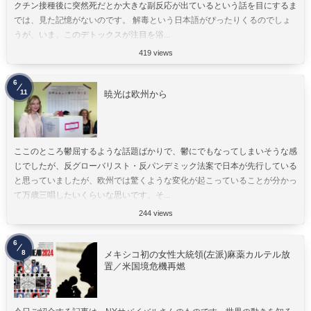
クチン接種後に突然死だとか大きな副反応が出ているという話を目にするま
では、見た記憶がないのです。 解毒という日本語がぴったりくるのでしょ
うが、いま、このデトックスが注目を浴...
419 views
6
11
暁光は欧州から
ここのところ鬱屈するような話題ばかりで、鬱にでもなってしまいそうな感
じでしたが、反グローバリスト・反パンデミック法案で日本が先行している
と思っていましたが、欧州では驚くような変化が起こっていることが分かっ
て万歳三唱したいくらいな思いです。そ...
244 views
6
8
メキシコ初の女性大統領(左派)麻薬カルテル放
置／米国境危機再燃