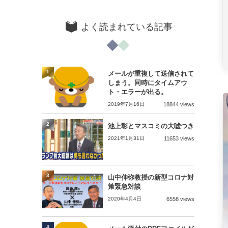
よく読まれている記事
1
メールが重複して送信されて
しまう。同時にタイムアウ
ト・エラーが出る。
2019年7月16日
18844 views
2
池上彰とマスコミの大嘘つき
2021年1月31日
11653 views
3
山中伸弥教授の新型コロナ対
策緊急対談
2020年4月4日
6558 views
4