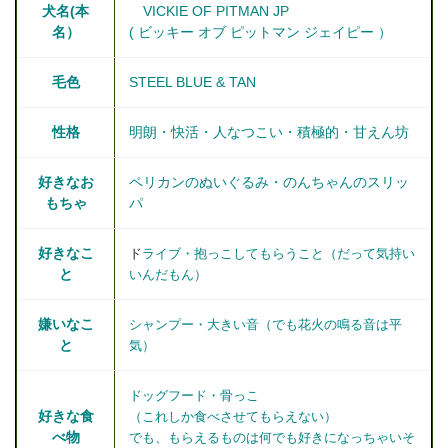
犬名(本
VICKIE OF PITMAN JP
名）
( ビッキー オブ ピットマン ジェイピー ）
毛色
STEEL BLUE & TAN
性格
明朗・快活・人なつこい・積極的・甘えん坊
好きなお
ペリカンのぬいぐるみ・のんちゃんのスリッ
もちゃ
パ
好きなこ
ド
ライブ・抱っこしてもらうこと（だって気持い
と
いんだもん）
嫌いなこ
シャンプー・大きい音（でも花火の鳴る音は平
と
気）
ドッグフード・骨っこ
好きな食
（これしか食べさせてもらえない）
べ物
でも、もらえるものは何でも好きになっちゃいそ