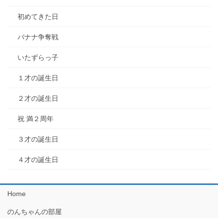
初めてきた日
バナナ争奪戦
いたずらっ子
１才の誕生日
２才の誕生日
祝 満２周年
３才の誕生日
４才の誕生日
Home
のんちゃんの部屋